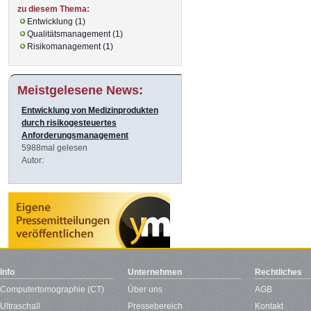
zu diesem Thema:
Entwicklung (1)
Qualitätsmanagement (1)
Risikomanagement (1)
Meistgelesene News:
Entwicklung von Medizinprodukten
durch risikogesteuertes
Anforderungsmanagement
5988mal gelesen
Autor:
Info
Unternehmen
Rechtliches
Computertomographie (CT)
Über uns
AGB
Ultraschall
Pressebereich
Kontakt