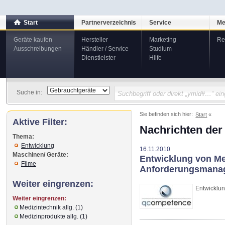
Start
Partnerverzeichnis
Service
Me
Geräte kaufen
Hersteller
Marketing
Re
Ausschreibungen
Händler / Service
Studium
Dienstleister
Hilfe
Suche in:
Sie befinden sich hier:
Start
Aktive Filter:
Nachrichten der
Thema:
Entwicklung
16.11.2010
Maschinen/ Geräte:
Entwicklung von Me
Filme
Anforderungsmana
Weiter eingrenzen:
Entwicklu
Weiter eingrenzen:
Medizintechnik allg. (1)
Medizinprodukte allg. (1)