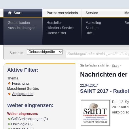
Start
Partnerverzeichnis
Service
Me
Geräte kaufen
Hersteller
Marketing
Re
Ausschreibungen
Händler / Service
Studium
Dienstleister
Hilfe
Suche in:
Sie befinden sich hier:
Start
Aktive Filter:
Nachrichten der
Thema:
Forschung
22.04.2017
Maschinen/ Geräte:
SAINT 2017 - Radio
Angiographie
Das 12. Sy
Weiter eingrenzen:
2017 auf d
onkologisc
Weiter eingrenzen:
Gefäßerkrankungen (3)
Onkologie (2)