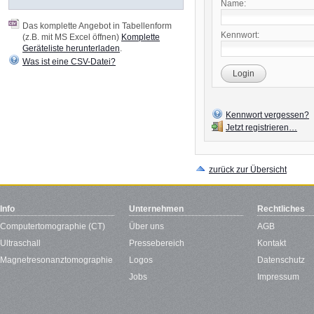
Name:
Das komplette Angebot in Tabellenform
Kennwort:
(z.B. mit MS Excel öffnen)
Komplette
Geräteliste herunterladen
.
Was ist eine CSV-Datei?
Login
Kennwort vergessen?
Jetzt registrieren…
zurück zur Übersicht
Info
Unternehmen
Rechtliches
Computertomographie (CT)
Über uns
AGB
Ultraschall
Pressebereich
Kontakt
Magnetresonanztomographie
Logos
Datenschutz
Jobs
Impressum