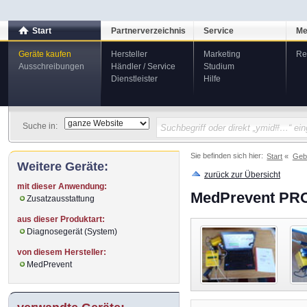
Start
Partnerverzeichnis
Service
Me
Geräte kaufen
Hersteller
Marketing
Re
Ausschreibungen
Händler / Service
Studium
Dienstleister
Hilfe
Suche in:
Sie befinden sich hier:
Start
Geb
Weitere Geräte:
zurück zur Übersicht
mit dieser Anwendung:
MedPrevent PRO
Zusatzausstattung
aus dieser Produktart:
Diagnosegerät (System)
von diesem Hersteller:
MedPrevent