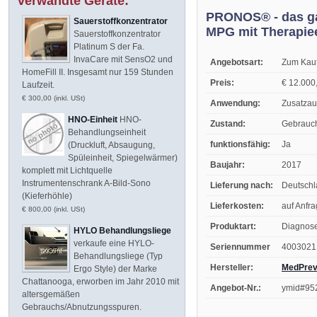
verwandte Geräte:
PRONOS® - das gan
Sauerstoffkonzentrator
MPG mit Therapiee
Sauerstoffkonzentrator
Platinum S der Fa.
InvaCare mit SensO2 und
Angebotsart:
Zum Kau
HomeFill II. Insgesamt nur 159 Stunden
Preis:
€ 12.000,
Laufzeit.
€ 300,00 (inkl. USt)
Anwendung:
Zusatzau
HNO-Einheit
HNO-
Zustand:
Gebrauc
Behandlungseinheit
funktionsfähig:
Ja
(Druckluft, Absaugung,
Spüleinheit, Spiegelwärmer)
Baujahr:
2017
komplett mit Lichtquelle
Instrumentenschrank A-Bild-Sono
Lieferung nach:
Deutsch
(Kieferhöhle)
Lieferkosten:
auf Anfr
€ 800,00 (inkl. USt)
Produktart:
Diagnose
HYLO Behandlungsliege
verkaufe eine HYLO-
Seriennummer
4003021
Behandlungsliege (Typ
Hersteller:
MedPrev
Ergo Style) der Marke
Chattanooga, erworben im Jahr 2010 mit
Angebot-Nr.:
ymid#95
altersgemäßen
Gebrauchs/Abnutzungsspuren.