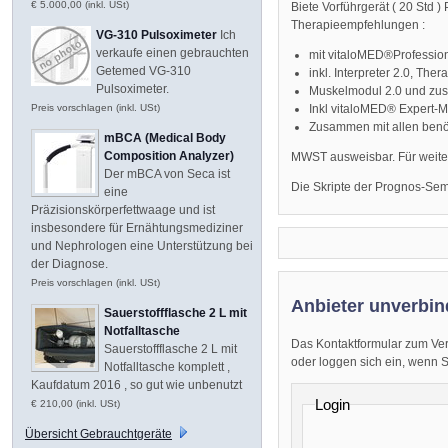
€ 5.000,00 (inkl. USt)
Biete Vorführgerät ( 20 Std
Therapieempfehlungen :
VG-310 Pulsoximeter
Ich
verkaufe einen gebrauchten
mit vitaloMED®Professional
Getemed VG-310
inkl. Interpreter 2.0, The
Pulsoximeter.
Muskelmodul 2.0 und zusä
Inkl vitaloMED® Expert-M
Preis vorschlagen (inkl. USt)
Zusammen mit allen benöt
mBCA (Medical Body
Composition Analyzer)
MWST ausweisbar. Für weiter
Der mBCA von Seca ist
Die Skripte der Prognos-Sem
eine
Präzisionskörperfettwaage und ist
insbesondere für Ernähtungsmediziner
und Nephrologen eine Unterstützung bei
der Diagnose.
Preis vorschlagen (inkl. USt)
Anbieter unverbin
Sauerstoffflasche 2 L mit
Notfalltasche
Das Kontaktformular zum Ver
Sauerstoffflasche 2 L mit
oder loggen sich ein, wenn Sie
Notfalltasche komplett ,
Kaufdatum 2016 , so gut wie unbenutzt
Login
€ 210,00 (inkl. USt)
Übersicht Gebrauchtgeräte