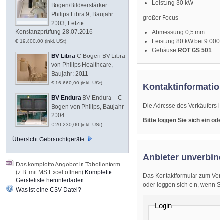
Leistung 30 kW
Bogen/Bildverstärker
Philips Libra 9, Baujahr:
großer Focus
2003; Letzte
Konstanzprüfung 28.07.2016
Abmessung 0,5 mm
Leistung 80 kW bei 9.000
€ 19.800,00 (inkl. USt)
Gehäuse
ROT GS 501
BV Libra
C-Bogen BV Libra
von Philips Healthcare,
Baujahr: 2011
€ 16.660,00 (inkl. USt)
Kontaktinformatio
BV Endura
BV Endura – C-
Die Adresse des Verkäufers i
Bogen von Philips, Baujahr
2004
Bitte loggen Sie sich ein o
€ 20.230,00 (inkl. USt)
Übersicht Gebrauchtgeräte
Anbieter unverbin
Das komplette Angebot in Tabellenform
(z.B. mit MS Excel öffnen)
Komplette
Das Kontaktformular zum Ver
Geräteliste herunterladen
.
oder loggen sich ein, wenn Sie
Was ist eine CSV-Datei?
Login