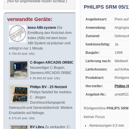
(Nur für angemeldete Nutzer sichtbar.)
PHILIPS SRM 05/11
verwandte Geräte:
Angebotsart:
Preis auf
Anwendung:
Angiogra
boso ABI-system
Die
Ermittlung des Knöchel-Arm-
Zustand:
Gebrauc
Index (ABI) mit dem boso
ABI-System ist präziser und
funktionsfähig:
Ja
erfolgt in nur 1 Minute.
Baujahr:
1999
€ 750,00 (inkl. USt)
Lieferung nach:
Weltweit
C-Bogen ARCADIS ORBIC
Neuwertiger C-Bogen,
Lieferkosten:
auf Anfr
Siemens ARCADIS ORBIC
Produktart:
Röntgen
€ 39.900,00 (inkl. USt)
Hersteller:
Philips 
Philips BV - 25 Netzteil
Philips Netzteil für mobiles
Angebot-Nr.:
ymid#52
C - Bogen
Durchleuchtungsgerät.
Gebraucht und Generalüberholt. Weitere
Röntgenröhre
PHILIPS SRM 
Ersatzteile auf Abfrage.
kleiner Focus
€ 370,00 (inkl. USt)
Abmessungen 0,5 mm
BV Libra
Zu verkaufen: C-