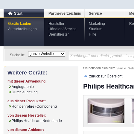
Start
Partnerverzeichnis
Service
Me
Geräte kaufen
Hersteller
Marketing
Re
Ausschreibungen
Händler / Service
Studium
Dienstleister
Hilfe
Suche in:
Sie befinden sich hier:
Start
Geb
Weitere Geräte:
zurück zur Übersicht
mit dieser Anwendung:
Philips Healthc
Angiographie
Durchleuchtung
aus dieser Produktart:
Röntgenröhre (Component)
von diesem Hersteller:
Philips Healthcare Nederlande
von diesem Anbieter: