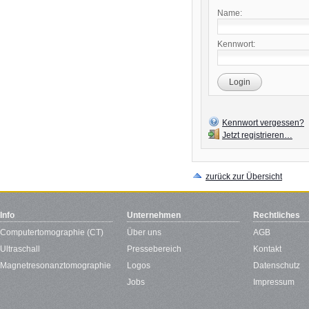
Name:
Kennwort:
Login
Kennwort vergessen?
Jetzt registrieren…
zurück zur Übersicht
Info
Unternehmen
Rechtliches
Computertomographie (CT)
Über uns
AGB
Ultraschall
Pressebereich
Kontakt
Magnetresonanztomographie
Logos
Datenschutz
Jobs
Impressum