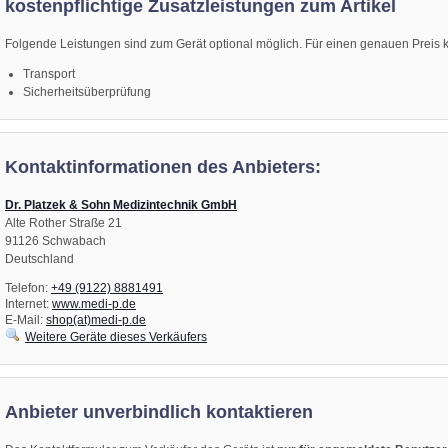
kostenpflichtige Zusatzleistungen zum Artikel
Folgende Leistungen sind zum Gerät optional möglich. Für einen genauen Preis ko
Transport
Sicherheitsüberprüfung
Kontaktinformationen des Anbieters:
Dr. Platzek & Sohn Medizintechnik GmbH
Alte Rother Straße 21
91126 Schwabach
Deutschland
Telefon:
+49 (9122) 8881491
Internet:
www.medi-p.de
E-Mail:
shop(at)medi-p.de
Weitere Geräte dieses Verkäufers
Anbieter unverbindlich kontaktieren