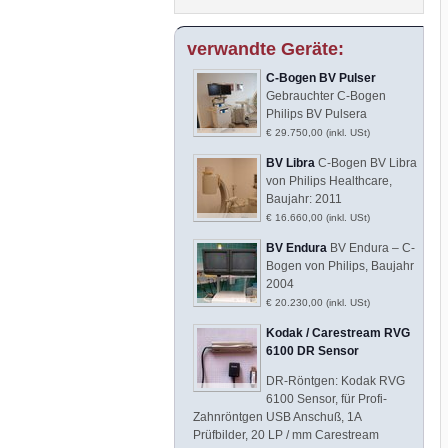
verwandte Geräte:
C-Bogen BV Pulser
Gebrauchter C-Bogen
Philips BV Pulsera
€ 29.750,00 (inkl. USt)
BV Libra
C-Bogen BV Libra
von Philips Healthcare,
Baujahr: 2011
€ 16.660,00 (inkl. USt)
BV Endura
BV Endura – C-
Bogen von Philips, Baujahr
2004
€ 20.230,00 (inkl. USt)
Kodak / Carestream RVG
6100 DR Sensor
DR-Röntgen: Kodak RVG
6100 Sensor, für Profi-
Zahnröntgen USB Anschuß, 1A
Prüfbilder, 20 LP / mm Carestream