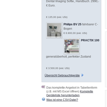
Dental Imaging Softw., Handbuch. 2990,-
€ Euro.
€ 135,00 (inkl. USt)
Philips BV 25
fahrbarer C-
Bogen
€ 6.900,00 (inkl. USt)
PRACTIX 100
generalüberholt, perfekter Zustand
€ 3.500,00 (inkl. USt)
Übersicht Gebrauchtgeräte
Das komplette Angebot in Tabellenform
(z.B. mit MS Excel öffnen)
Komplette
Geräteliste herunterladen
.
Was ist eine CSV-Datei?