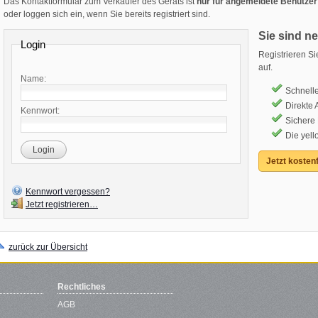
Das Kontaktformular zum Verkäufer des Geräts ist
nur für angemeldete Benutzer
oder loggen sich ein, wenn Sie bereits registriert sind.
Sie sind n
Login
Registrieren S
auf.
Name:
Schnelle
Direkte
Kennwort:
Sichere
Die yell
Login
Jetzt kostenf
Kennwort vergessen?
Jetzt registrieren…
zurück zur Übersicht
Rechtliches
AGB