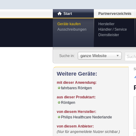
Start
Partnerverzeichnis
Geräte kaufen
Hersteller
Ausschreibungen
Händler / Service
Dienstleister
ganze Website
Suche in:
S
Weitere Geräte:
mit dieser Anwendung:
fahrbares Röntgen
aus dieser Produktart:
Röntgen
von diesem Hersteller:
Philips Healthcare Nederlande
von diesem Anbieter:
(Nur für angemeldete Nutzer sichtbar.)