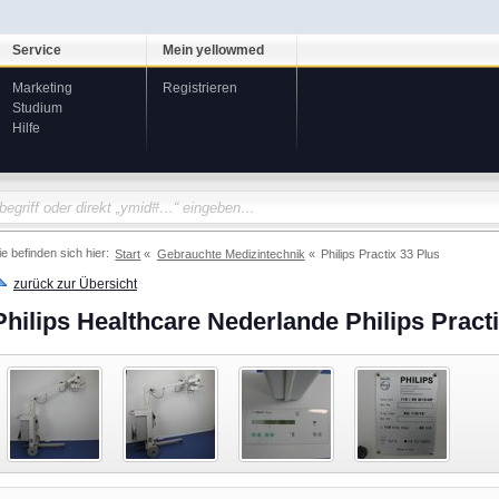
Service
Mein yellowmed
Marketing
Registrieren
Studium
Hilfe
ie befinden sich hier:
Start
Gebrauchte Medizintechnik
Philips Practix 33 Plus
zurück zur Übersicht
Philips Healthcare Nederlande Philips Pract