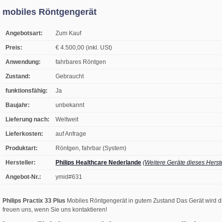
mobiles Röntgengerät
Angebotsart:
Zum Kauf
Preis:
€ 4.500,00 (inkl. USt)
Anwendung:
fahrbares Röntgen
Zustand:
Gebraucht
funktionsfähig:
Ja
Baujahr:
unbekannt
Lieferung nach:
Weltweit
Lieferkosten:
auf Anfrage
Produktart:
Röntgen, fahrbar (System)
Hersteller:
Philips Healthcare Nederlande
(Weitere Geräte dieses Herste
Angebot-Nr.:
ymid#631
Philips Practix 33 Plus
Mobiles Röntgengerät in gutem Zustand Das Gerät wird di
freuen uns, wenn Sie uns kontaktieren!