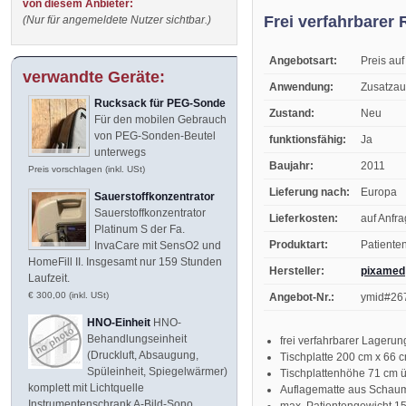
von diesem Anbieter:
Frei verfahrbarer
(Nur für angemeldete Nutzer sichtbar.)
Angebotsart:
Preis auf
verwandte Geräte:
Anwendung:
Zusatzau
Rucksack für PEG-Sonde
Zustand:
Neu
Für den mobilen Gebrauch
von PEG-Sonden-Beutel
funktionsfähig:
Ja
unterwegs
Baujahr:
2011
Preis vorschlagen (inkl. USt)
Lieferung nach:
Europa
Sauerstoffkonzentrator
Sauerstoffkonzentrator
Lieferkosten:
auf Anfr
Platinum S der Fa.
Produktart:
Patiente
InvaCare mit SensO2 und
HomeFill II. Insgesamt nur 159 Stunden
Hersteller:
pixamed
Laufzeit.
€ 300,00 (inkl. USt)
Angebot-Nr.:
ymid#26
HNO-Einheit
HNO-
Behandlungseinheit
frei verfahrbarer Lageru
(Druckluft, Absaugung,
Tischplatte 200 cm x 66 
Spüleinheit, Spiegelwärmer)
Tischplattenhöhe 71 cm
komplett mit Lichtquelle
Auflagematte aus Schaum
Instrumentenschrank A-Bild-Sono
max. Patientengewicht 1