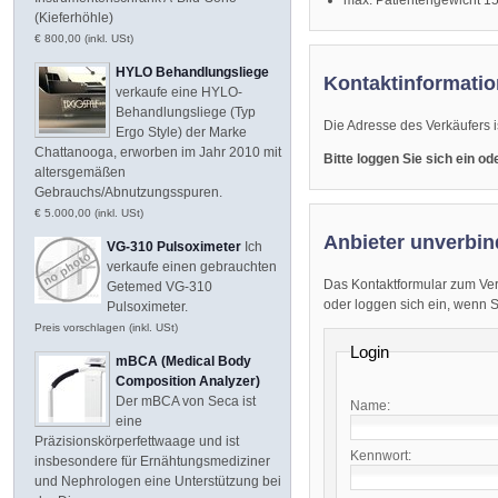
(Kieferhöhle)
€ 800,00 (inkl. USt)
HYLO Behandlungsliege
Kontaktinformatio
verkaufe eine HYLO-
Behandlungsliege (Typ
Die Adresse des Verkäufers i
Ergo Style) der Marke
Chattanooga, erworben im Jahr 2010 mit
Bitte loggen Sie sich ein o
altersgemäßen
Gebrauchs/Abnutzungsspuren.
€ 5.000,00 (inkl. USt)
Anbieter unverbin
VG-310 Pulsoximeter
Ich
verkaufe einen gebrauchten
Das Kontaktformular zum Ver
Getemed VG-310
oder loggen sich ein, wenn Sie
Pulsoximeter.
Preis vorschlagen (inkl. USt)
Login
mBCA (Medical Body
Composition Analyzer)
Der mBCA von Seca ist
Name:
eine
Präzisionskörperfettwaage und ist
Kennwort:
insbesondere für Ernähtungsmediziner
und Nephrologen eine Unterstützung bei