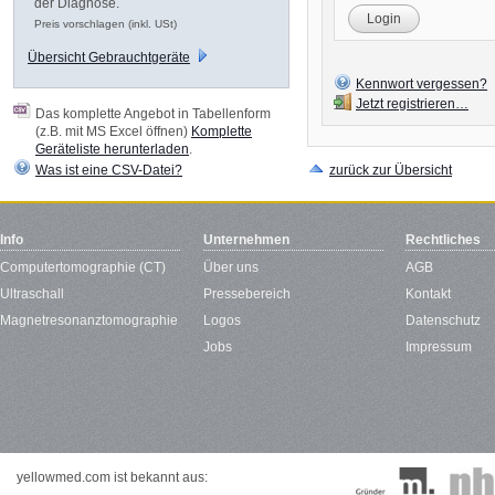
der Diagnose.
Login
Preis vorschlagen (inkl. USt)
Übersicht Gebrauchtgeräte
Kennwort vergessen?
Jetzt registrieren…
Das komplette Angebot in Tabellenform
(z.B. mit MS Excel öffnen)
Komplette
Geräteliste herunterladen
.
Was ist eine CSV-Datei?
zurück zur Übersicht
Info
Unternehmen
Rechtliches
Computertomographie (CT)
Über uns
AGB
Ultraschall
Pressebereich
Kontakt
Magnetresonanztomographie
Logos
Datenschutz
Jobs
Impressum
yellowmed.com ist bekannt aus: