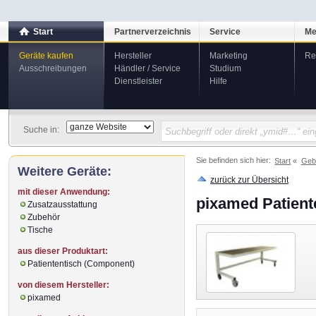
Start
Partnerverzeichnis
Service
Me
Geräte kaufen
Hersteller
Marketing
Re
Ausschreibungen
Händler / Service
Studium
Dienstleister
Hilfe
Suche in:
Sie befinden sich hier:
Start
Geb
Weitere Geräte:
zurück zur Übersicht
mit dieser Anwendung:
pixamed Patient
Zusatzausstattung
Zubehör
Tische
aus dieser Produktart:
Patiententisch (Component)
von diesem Hersteller:
pixamed