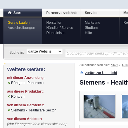
Start
Partnerverzeichnis
Service
Me
Geräte kaufen
Hersteller
Marketing
Re
Ausschreibungen
Händler / Service
Studium
Dienstleister
Hilfe
Suche in:
Sie befinden sich hier:
Start
Geb
Weitere Geräte:
zurück zur Übersicht
mit dieser Anwendung:
Siemens - Healt
Röntgen - Panorama
aus dieser Produktart:
Röntgen
von diesem Hersteller:
Siemens - Healthcare Sector
von diesem Anbieter:
(Nur für angemeldete Nutzer sichtbar.)