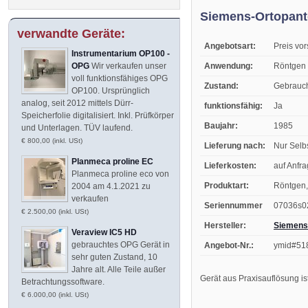
Siemens-Ortopant
verwandte Geräte:
Angebotsart:
Preis vo
Instrumentarium OP100 -
Anwendung:
Röntgen
OPG
Wir verkaufen unser
voll funktionsfähiges OPG
Zustand:
Gebrauc
OP100. Ursprünglich
analog, seit 2012 mittels Dürr-
funktionsfähig:
Ja
Speicherfolie digitalisiert. Inkl. Prüfkörper
Baujahr:
1985
und Unterlagen. TÜV laufend.
€ 800,00 (inkl. USt)
Lieferung nach:
Nur Selb
Planmeca proline EC
Lieferkosten:
auf Anfr
Planmeca proline eco von
Produktart:
Röntgen,
2004 am 4.1.2021 zu
verkaufen
Seriennummer
07036s0
€ 2.500,00 (inkl. USt)
Hersteller:
Siemens 
Veraview IC5 HD
gebrauchtes OPG Gerät in
Angebot-Nr.:
ymid#51
sehr guten Zustand, 10
Jahre alt. Alle Teile außer
Gerät aus Praxisauflösung is
Betrachtungssoftware.
€ 6.000,00 (inkl. USt)