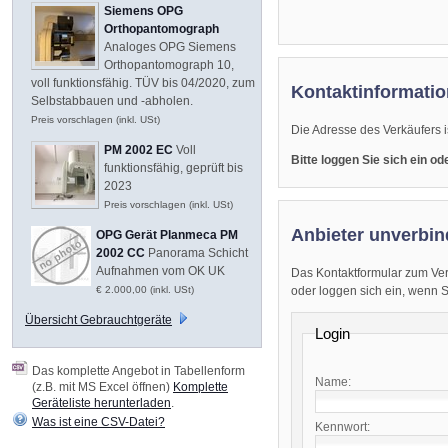
Siemens OPG
Orthopantomograph
Analoges OPG Siemens
Orthopantomograph 10,
voll funktionsfähig. TÜV bis 04/2020, zum
Kontaktinformatio
Selbstabbauen und -abholen.
Preis vorschlagen (inkl. USt)
Die Adresse des Verkäufers i
PM 2002 EC
Voll
Bitte loggen Sie sich ein o
funktionsfähig, geprüft bis
2023
Preis vorschlagen (inkl. USt)
Anbieter unverbin
OPG Gerät Planmeca PM
2002 CC
Panorama Schicht
Aufnahmen vom OK UK
Das Kontaktformular zum Ver
oder loggen sich ein, wenn Sie
€ 2.000,00 (inkl. USt)
Übersicht Gebrauchtgeräte
Login
Das komplette Angebot in Tabellenform
Name:
(z.B. mit MS Excel öffnen)
Komplette
Geräteliste herunterladen
.
Was ist eine CSV-Datei?
Kennwort: