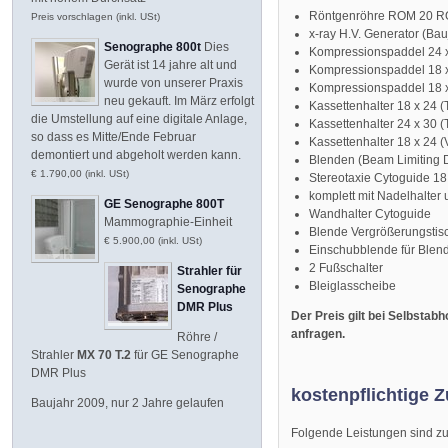
Röntgenröhre ROM 20 RO
Preis vorschlagen (inkl. USt)
x-ray H.V. Generator (Ba
Senographe 800t
Dies
Kompressionspaddel 24 
Gerät ist 14 jahre alt und
Kompressionspaddel 18 
wurde von unserer Praxis
Kompressionspaddel 18 x
neu gekauft. Im März erfolgt
Kassettenhalter 18 x 24 (
die Umstellung auf eine digitale Anlage,
Kassettenhalter 24 x 30 (
so dass es Mitte/Ende Februar
Kassettenhalter 18 x 24 
demontiert und abgeholt werden kann.
Blenden (Beam Limiting D
€ 1.790,00 (inkl. USt)
Stereotaxie Cytoguide 18
komplett mit Nadelhalte
GE Senographe 800T
Wandhalter Cytoguide
Mammographie-Einheit
Blende Vergrößerungstisc
€ 5.900,00 (inkl. USt)
Einschubblende für Blend
2 Fußschalter
Strahler für
Bleiglasscheibe
Senographe
DMR Plus
Der Preis gilt bei Selbstab
anfragen.
Röhre /
Strahler
MX 70 T.2
für GE Senographe
DMR Plus
kostenpflichtige Z
Baujahr 2009, nur 2 Jahre gelaufen
Folgende Leistungen sind zum