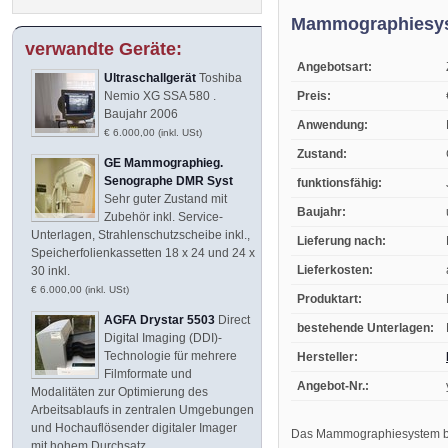
Mammographiesys
verwandte Geräte:
Angebotsart:
Ultraschallgerät
Toshiba
Preis:
Nemio XG SSA 580 .
Baujahr 2006
Anwendung:
€ 6.000,00 (inkl. USt)
Zustand:
GE Mammographieg.
Senographe DMR Syst
funktionsfähig:
Sehr guter Zustand mit
Baujahr:
Zubehör inkl. Service-
Unterlagen, Strahlenschutzscheibe inkl.,
Lieferung nach:
Speicherfolienkassetten 18 x 24 und 24 x
Lieferkosten:
30 inkl.
€ 6.000,00 (inkl. USt)
Produktart:
AGFA Drystar 5503
Direct
bestehende Unterlagen:
Digital Imaging (DDI)-
Technologie für mehrere
Hersteller:
Filmformate und
Angebot-Nr.:
Modalitäten zur Optimierung des
Arbeitsablaufs in zentralen Umgebungen
und Hochauflösender digitaler Imager
Das Mammographiesystem be
mit hohem Durchsatz