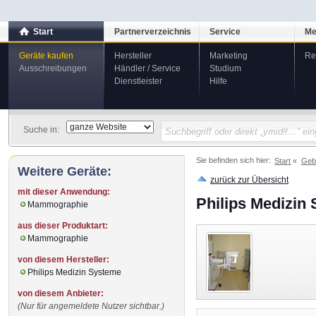
Start
Partnerverzeichnis
Service
Me
Geräte kaufen
Hersteller
Marketing
Re
Ausschreibungen
Händler / Service
Studium
Dienstleister
Hilfe
Suche in:
Sie befinden sich hier:
Start
Geb
Weitere Geräte:
zurück zur Übersicht
mit dieser Anwendung:
Philips Medizi
Mammographie
aus dieser Produktart:
Mammographie
von diesem Hersteller:
Philips Medizin Systeme
von diesem Anbieter:
(Nur für angemeldete Nutzer sichtbar.)