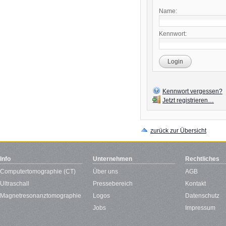
Name:
Kennwort:
Login
Kennwort vergessen?
Jetzt registrieren…
zurück zur Übersicht
Info
Unternehmen
Rechtliches
Computertomographie (CT)
Über uns
AGB
Ultraschall
Pressebereich
Kontakt
Magnetresonanztomographie
Logos
Datenschutz
Jobs
Impressum