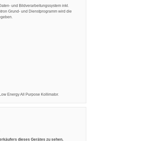
ten- und Bildverarbeitungssystem inkl.
ntron Grund- und Dienstprogramm wird die
egeben.
n Low Energy All Purpose Kollimator.
.
 Verkäufers dieses Gerätes zu sehen.