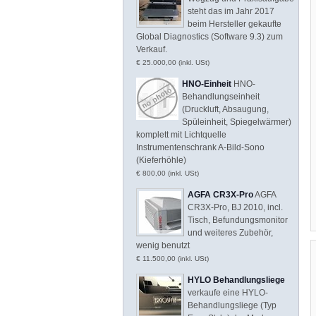
steht das im Jahr 2017
beim Hersteller gekaufte
Global Diagnostics (Software 9.3) zum
Verkauf.
€ 25.000,00 (inkl. USt)
HNO-Einheit
HNO-
Behandlungseinheit
(Druckluft, Absaugung,
Spüleinheit, Spiegelwärmer)
komplett mit Lichtquelle
Instrumentenschrank A-Bild-Sono
(Kieferhöhle)
€ 800,00 (inkl. USt)
AGFA CR3X-Pro
AGFA
CR3X-Pro, BJ 2010, incl.
Tisch, Befundungsmonitor
und weiteres Zubehör,
wenig benutzt
€ 11.500,00 (inkl. USt)
HYLO Behandlungsliege
verkaufe eine HYLO-
Behandlungsliege (Typ