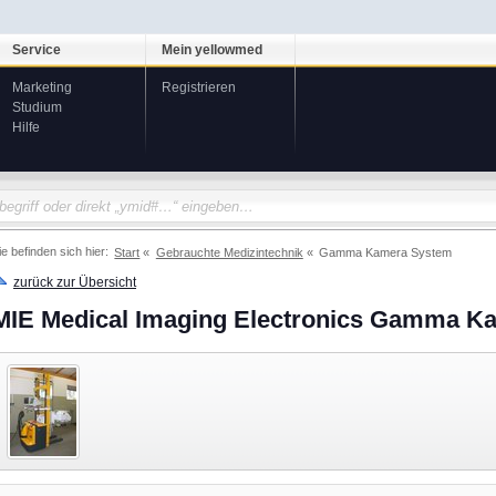
Service
Mein yellowmed
Marketing
Registrieren
Studium
Hilfe
ie befinden sich hier:
Start
Gebrauchte Medizintechnik
Gamma Kamera System
zurück zur Übersicht
MIE Medical Imaging Electronics Gamma K