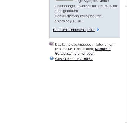
Ergo Style) der Marke
Chattanooga, erworben im Jahr 2010 mit
altersgemäßen
Gebrauchs/Abnutzungsspuren.
€ 5.000,00 (inkl. USt)
Übersicht Gebrauchtgeräte
Das komplette Angebot in Tabellenform
(z.B. mit MS Excel öffnen)
Komplette
Geräteliste herunterladen
.
Was ist eine CSV-Datei?