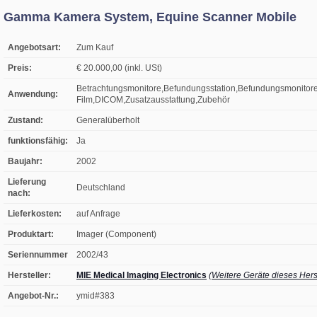
Gamma Kamera System, Equine Scanner Mobile
Angebotsart:
Zum Kauf
Preis:
€ 20.000,00 (inkl. USt)
Betrachtungsmonitore,Befundungsstation,Befundungsmonitore
Anwendung:
Film,DICOM,Zusatzausstattung,Zubehör
Zustand:
Generalüberholt
funktionsfähig:
Ja
Baujahr:
2002
Lieferung
Deutschland
nach:
Lieferkosten:
auf Anfrage
Produktart:
Imager (Component)
Seriennummer
2002/43
Hersteller:
MIE Medical Imaging Electronics
(Weitere Geräte dieses Herst
Angebot-Nr.:
ymid#383