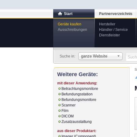
Start
Partnerverzeichnis
Geräte kaufen
Hersteller
Ausschreibungen
Händler / Service
Dienstleister
ganze Website
Suche in:
S
Weitere Geräte:
mit dieser Anwendung:
Betrachtungsmonitore
Befundungsstation
Befundungsmonitore
Scanner
Film
DICOM
Zusatzausstattung
aus dieser Produktart:
Imager (Component)