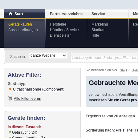
Start
Partnerverzeichnis
Service
Me
Geräte kaufen
Hersteller
Marketing
Re
Ausschreibungen
Händler / Service
Studium
Dienstleister
Hilfe
Suche in:
Sie befinden sich hier:
Start
Geb
Aktive Filter:
Gebrauchte Med
Gerätetyp:
Ultraschallsonde (Component)
yellowmed ist die Vermittlun
Alle Filter leeren
inserieren Sie ein Gerät pr
Ergebnisse von 26 anzeigen.
Geräte finden:
in diesem Zustand:
Sortierung nach:
Preis
,
Titel
,
H
Gebraucht (24)
Generalüberholt (1)