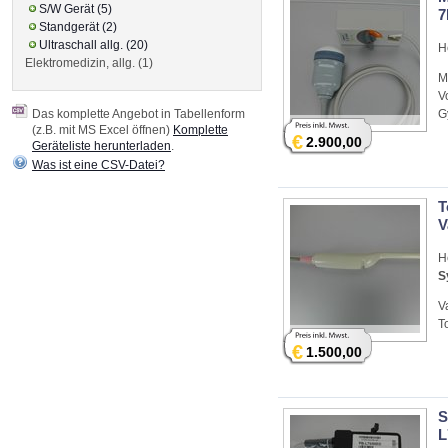
S/W Gerät (5)
7
Standgerät (2)
Ultraschall allg. (20)
H
Elektromedizin, allg. (1)
M
V
Das komplette Angebot in Tabellenform
G
(z.B. mit MS Excel öffnen)
Komplette
€
2.900,00
Geräteliste herunterladen
.
Was ist eine CSV-Datei?
T
V
H
S
V
T
€
1.500,00
S
L