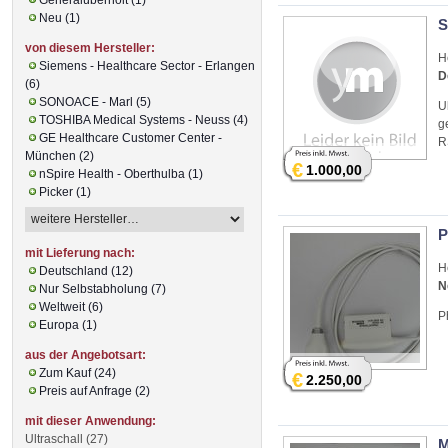
Neu (1)
S
von diesem Hersteller:
H
Siemens - Healthcare Sector - Erlangen
D
(6)
SONOACE - Marl (5)
U
TOSHIBA Medical Systems - Neuss (4)
g
GE Healthcare Customer Center -
R
München (2)
€
1.000,00
nSpire Health - Oberthulba (1)
Picker (1)
P
mit Lieferung nach:
H
Deutschland (12)
N
Nur Selbstabholung (7)
Weltweit (6)
P
Europa (1)
aus der Angebotsart:
Zum Kauf (24)
€
2.250,00
Preis auf Anfrage (2)
mit dieser Anwendung:
Ultraschall (27)
M