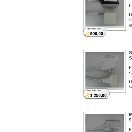
H
L
S
g
€
900,00
S
S
H
S
L
V
€
1.250,00
M
9
H