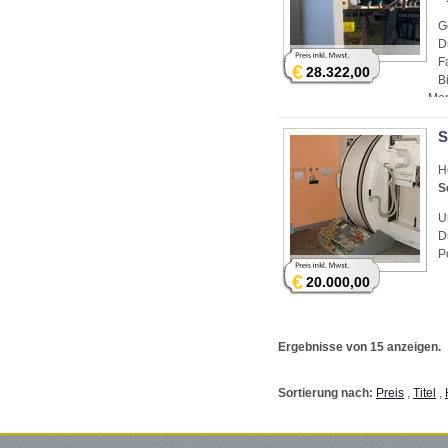
G
D
F
€
28.322,00
B
Mon
S
H
S
U
D
P
€
20.000,00
Ergebnisse von 15 anzeigen.
Sortierung nach:
Preis
,
Titel
,