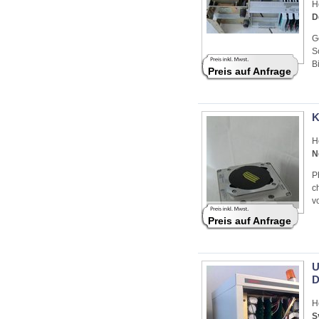
H
D
G
S
B
Preis auf Anfrage
K
H
N
P
c
v
Preis auf Anfrage
U
D
H
S