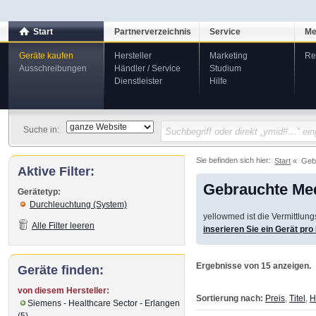
Start
Partnerverzeichnis
Service
Me
Geräte kaufen
Hersteller
Marketing
Re
Ausschreibungen
Händler / Service
Studium
Dienstleister
Hilfe
Suche in:
Sie befinden sich hier:
Start
Geb
Aktive Filter:
Gebrauchte Med
Gerätetyp:
Durchleuchtung (System)
yellowmed ist die Vermittlun
Alle Filter leeren
inserieren Sie ein Gerät pr
Ergebnisse von 15 anzeigen.
Geräte finden:
von diesem Hersteller:
Sortierung nach:
Preis
,
Titel
,
H
Siemens - Healthcare Sector - Erlangen
(5)