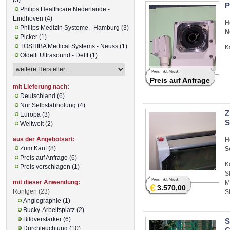
P
Philips Healthcare Nederlande -
Eindhoven (4)
H
Philips Medizin Systeme - Hamburg (3)
N
Picker (1)
TOSHIBA Medical Systems - Neuss (1)
K
Oldelft Ultrasound - Delft (1)
Preis auf Anfrage
mit Lieferung nach:
Deutschland (6)
Nur Selbstabholung (4)
Z
Europa (3)
S
Weltweit (2)
aus der Angebotsart:
H
Zum Kauf (8)
S
Preis auf Anfrage (6)
K
Preis vorschlagen (1)
S
mit dieser Anwendung:
M
€
3.570,00
Röntgen (23)
S
Angiographie (1)
Bucky-Arbeitsplatz (2)
Bildverstärker (6)
S
Durchleuchtung (10)