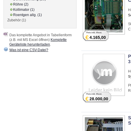
C
Röhre (2)
Kollimator (1)
H
Roentgen allg. (1)
S
Zubehör (1)
S
C
Das komplette Angebot in Tabellenform
€
4.165,00
(z.B. mit MS Excel öffnen)
Komplette
Geräteliste herunterladen
.
Was ist eine CSV-Datei?
P
3
H
S
P
R
€
28.000,00
S
S