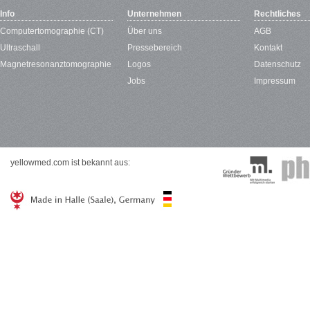
Info
Unternehmen
Rechtliches
Computertomographie (CT)
Über uns
AGB
Ultraschall
Pressebereich
Kontakt
Magnetresonanztomographie
Logos
Datenschutz
Jobs
Impressum
yellowmed.com ist bekannt aus: