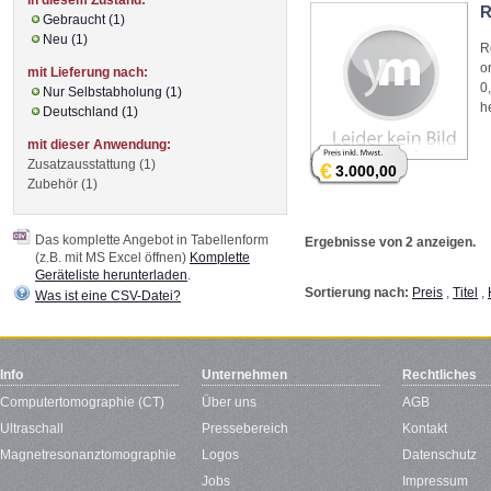
R
Gebraucht (1)
Neu (1)
R
o
mit Lieferung nach:
0
Nur Selbstabholung (1)
h
Deutschland (1)
mit dieser Anwendung:
Zusatzausstattung (1)
€
3.000,00
Zubehör (1)
Das komplette Angebot in Tabellenform
Ergebnisse von 2 anzeigen.
(z.B. mit MS Excel öffnen)
Komplette
Geräteliste herunterladen
.
Sortierung nach:
Preis
,
Titel
,
Was ist eine CSV-Datei?
Info
Unternehmen
Rechtliches
Computertomographie (CT)
Über uns
AGB
Ultraschall
Pressebereich
Kontakt
Magnetresonanztomographie
Logos
Datenschutz
Jobs
Impressum