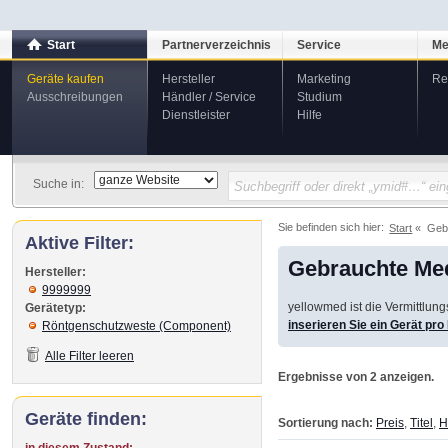
Start
Partnerverzeichnis
Service
Me
Geräte kaufen
Hersteller
Marketing
Re
Ausschreibungen
Händler / Service
Studium
Dienstleister
Hilfe
Suche in:
Sie befinden sich hier:
Start
Geb
Aktive Filter:
Gebrauchte Med
Hersteller:
9999999
yellowmed ist die Vermittlun
Gerätetyp:
inserieren Sie ein Gerät pr
Röntgenschutzweste (Component)
Alle Filter leeren
Ergebnisse von 2 anzeigen.
Geräte finden:
Sortierung nach:
Preis
,
Titel
,
H
in diesem Zustand: