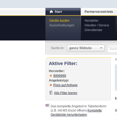
Start
Partnerverzeichnis
Geräte kaufen
Hersteller
Ausschreibungen
Händler / Service
Dienstleister
ganze Website
Suche in:
S
Aktive Filter:
Hersteller:
9999999
Angebotstyp:
Preis auf Anfrage
Alle Filter leeren
E
Das komplette Angebot in Tabellenform
S
(z.B. mit MS Excel öffnen)
Komplette
Geräteliste herunterladen
.