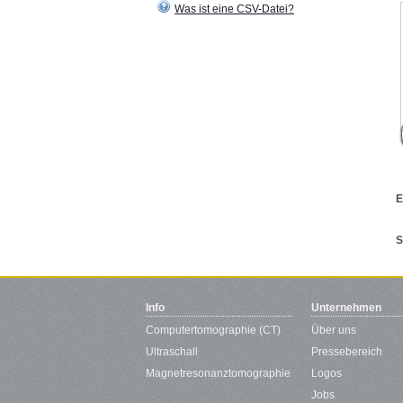
Was ist eine CSV-Datei?
E
S
Info
Unternehmen
Computertomographie (CT)
Über uns
Ultraschall
Pressebereich
Magnetresonanztomographie
Logos
Jobs