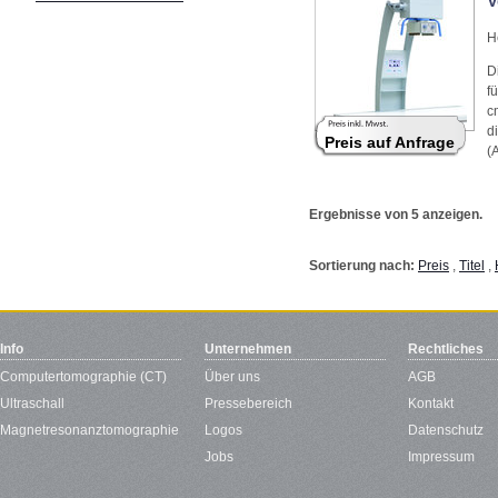
V
H
D
f
c
d
Preis auf Anfrage
(
Ergebnisse von 5 anzeigen.
Sortierung nach:
Preis
,
Titel
,
Info
Unternehmen
Rechtliches
Computertomographie (CT)
Über uns
AGB
Ultraschall
Pressebereich
Kontakt
Magnetresonanztomographie
Logos
Datenschutz
Jobs
Impressum