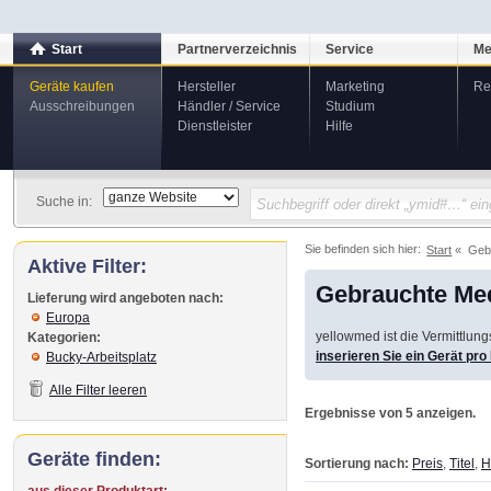
Start
Partnerverzeichnis
Service
Me
Geräte kaufen
Hersteller
Marketing
Re
Ausschreibungen
Händler / Service
Studium
Dienstleister
Hilfe
Suche in:
Sie befinden sich hier:
Start
Geb
Aktive Filter:
Gebrauchte Med
Lieferung wird angeboten nach:
Europa
yellowmed ist die Vermittlun
Kategorien:
inserieren Sie ein Gerät pr
Bucky-Arbeitsplatz
Alle Filter leeren
Ergebnisse von 5 anzeigen.
Geräte finden:
Sortierung nach:
Preis
,
Titel
,
H
aus dieser Produktart: