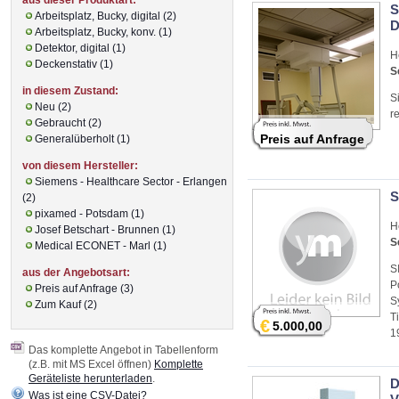
S
Arbeitsplatz, Bucky, digital (2)
D
Arbeitsplatz, Bucky, konv. (1)
Detektor, digital (1)
H
Deckenstativ (1)
S
in diesem Zustand:
S
Neu (2)
r
Gebraucht (2)
Preis auf Anfrage
Generalüberholt (1)
von diesem Hersteller:
Siemens - Healthcare Sector - Erlangen
S
(2)
pixamed - Potsdam (1)
H
Josef Betschart - Brunnen (1)
S
Medical ECONET - Marl (1)
S
aus der Angebotsart:
P
Preis auf Anfrage (3)
S
Zum Kauf (2)
T
€
5.000,00
1
Das komplette Angebot in Tabellenform
(z.B. mit MS Excel öffnen)
Komplette
Geräteliste herunterladen
.
D
Was ist eine CSV-Datei?