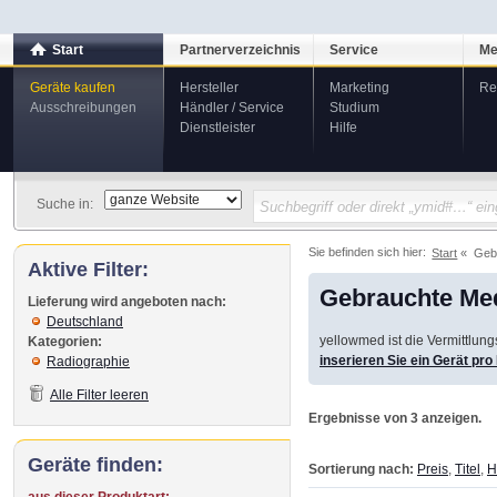
Start
Partnerverzeichnis
Service
Me
Geräte kaufen
Hersteller
Marketing
Re
Ausschreibungen
Händler / Service
Studium
Dienstleister
Hilfe
Suche in:
Sie befinden sich hier:
Start
Geb
Aktive Filter:
Gebrauchte Med
Lieferung wird angeboten nach:
Deutschland
yellowmed ist die Vermittlun
Kategorien:
inserieren Sie ein Gerät pr
Radiographie
Alle Filter leeren
Ergebnisse von 3 anzeigen.
Geräte finden:
Sortierung nach:
Preis
,
Titel
,
H
aus dieser Produktart: