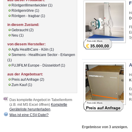
F
Röntgenfilmentwickler (1)
Röntgenröhre (1)
H
Röntgen - tragbar (1)
D
in diesem Zustand:
F
Gebraucht (2)
E
Neu (1)
S
von diesem Hersteller:
€
35.000,00
Agfa HealthCare - Köln (1)
Siemens - Healthcare Sector - Erlangen
(1)
A
FUJIFILM Europe - Düsseldorf (1)
aus der Angebotsart:
H
Preis auf Anfrage (2)
K
Zum Kauf (1)
E
N
R
Das komplette Angebot in Tabellenform
(z.B. mit MS Excel öffnen)
Komplette
Preis auf Anfrage
Geräteliste herunterladen
.
Was ist eine CSV-Datei?
Ergebnisse von 3 anzeigen.