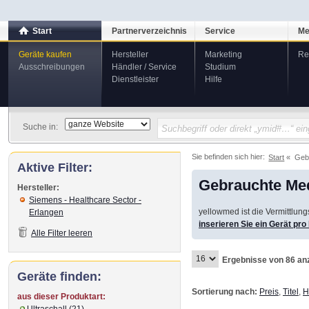
Start
Partnerverzeichnis
Service
Me
Geräte kaufen
Hersteller
Marketing
Re
Ausschreibungen
Händler / Service
Studium
Dienstleister
Hilfe
Suche in:
Sie befinden sich hier:
Start
Geb
Aktive Filter:
Gebrauchte Med
Hersteller:
Siemens - Healthcare Sector -
yellowmed ist die Vermittlun
Erlangen
inserieren Sie ein Gerät pr
Alle Filter leeren
Ergebnisse von 86 an
Geräte finden:
Sortierung nach:
Preis
,
Titel
,
H
aus dieser Produktart:
Ultraschall (21)