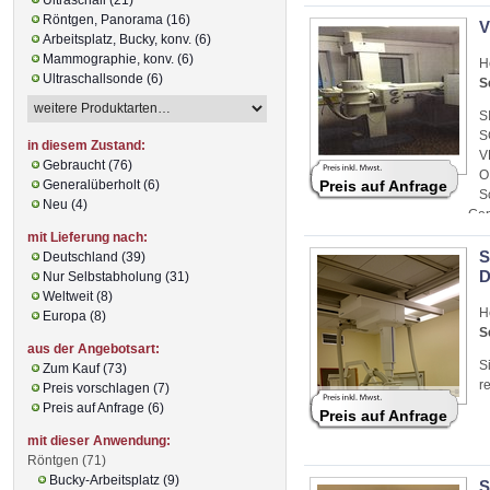
Röntgen, Panorama (16)
V
Arbeitsplatz, Bucky, konv. (6)
Mammographie, konv. (6)
H
Ultraschallsonde (6)
S
S
S
in diesem Zustand:
V
Gebraucht (76)
O
Generalüberholt (6)
Preis auf Anfrage
S
Neu (4)
Gen
mit Lieferung nach:
S
Deutschland (39)
D
Nur Selbstabholung (31)
Weltweit (8)
H
Europa (8)
S
aus der Angebotsart:
S
Zum Kauf (73)
r
Preis vorschlagen (7)
Preis auf Anfrage (6)
Preis auf Anfrage
mit dieser Anwendung:
Röntgen (71)
Bucky-Arbeitsplatz (9)
S