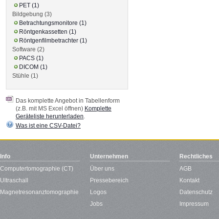
PET (1)
Bildgebung (3)
Betrachtungsmonitore (1)
Röntgenkassetten (1)
Röntgenfilmbetrachter (1)
Software (2)
PACS (1)
DICOM (1)
Stühle (1)
Das komplette Angebot in Tabellenform
(z.B. mit MS Excel öffnen)
Komplette
Geräteliste herunterladen
.
Was ist eine CSV-Datei?
Info
Unternehmen
Rechtliches
Computertomographie (CT)
Über uns
AGB
Ultraschall
Pressebereich
Kontakt
Magnetresonanztomographie
Logos
Datenschutz
Jobs
Impressum