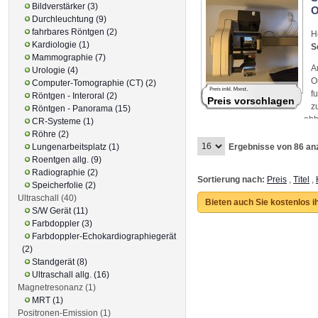
Bildverstärker (3)
O
Durchleuchtung (9)
fahrbares Röntgen (2)
H
Kardiologie (1)
S
Mammographie (7)
A
Urologie (4)
O
Computer-Tomographie (CT) (2)
f
Röntgen - Interoral (2)
Preis vorschlagen
z
Röntgen - Panorama (15)
abh
CR-Systeme (1)
Röhre (2)
Lungenarbeitsplatz (1)
Ergebnisse von 86 an
Roentgen allg. (9)
Radiographie (2)
Sortierung nach:
Preis
,
Titel
,
Speicherfolie (2)
Ultraschall (40)
Bieten auch Sie kostenlos i
S/W Gerät (11)
Farbdoppler (3)
Farbdoppler-Echokardiographiegerät
(2)
Standgerät (8)
Ultraschall allg. (16)
Magnetresonanz (1)
MRT (1)
Positronen-Emission (1)