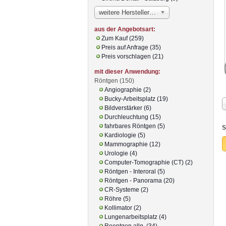
weitere Hersteller…
aus der Angebotsart:
Zum Kauf (259)
Preis auf Anfrage (35)
Preis vorschlagen (21)
mit dieser Anwendung:
Röntgen (150)
Angiographie (2)
Bucky-Arbeitsplatz (19)
Bildverstärker (6)
Durchleuchtung (15)
fahrbares Röntgen (5)
S
Kardiologie (5)
Mammographie (12)
Urologie (4)
Computer-Tomographie (CT) (2)
Röntgen - Interoral (5)
Röntgen - Panorama (20)
CR-Systeme (2)
Röhre (5)
Kollimator (2)
Lungenarbeitsplatz (4)
Roentgen allg. (34)