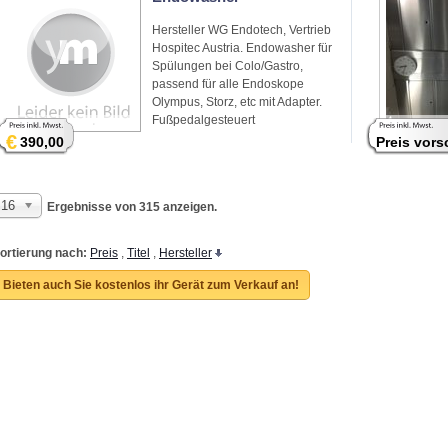
Hersteller WG Endotech, Vertrieb
Hospitec Austria. Endowasher für
Spülungen bei Colo/Gastro,
passend für alle Endoskope
Olympus, Storz, etc mit Adapter.
Fußpedalgesteuert
€
390,00
Preis vor
16
Ergebnisse von 315 anzeigen.
ortierung nach:
Preis
,
Titel
,
Hersteller
Bieten auch Sie kostenlos ihr Gerät zum Verkauf an!