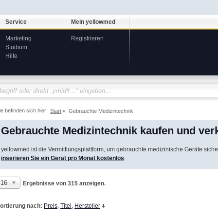
Service
Mein yellowmed
Marketing
Registrieren
Studium
Hilfe
ie befinden sich hier:
Start
Gebrauchte Medizintechnik
Gebrauchte Medizintechnik kaufen und ver
yellowmed ist die Vermittlungsplattform, um gebrauchte medizinische Geräte siche
inserieren Sie ein Gerät pro Monat kostenlos
.
16
Ergebnisse von 315 anzeigen.
ortierung nach:
Preis
,
Titel
,
Hersteller