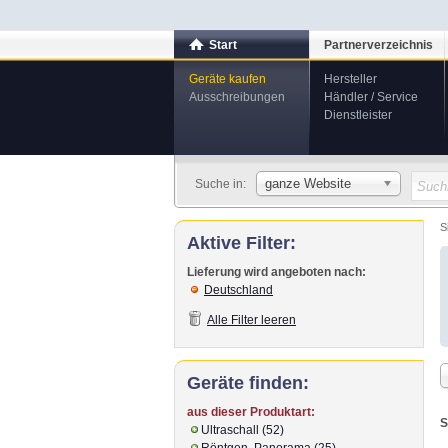
Start
Partnerverzeichnis
Geräte kaufen
Hersteller
Ausschreibungen
Händler / Service
Dienstleister
ganze Website
Suche in:
S
Aktive Filter:
Lieferung wird angeboten nach:
Deutschland
Alle Filter leeren
Geräte finden:
aus dieser Produktart:
S
Ultraschall (52)
Röntgen, Panorama (25)