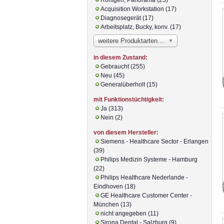
Acquisition Workstation (17)
Diagnosegerät (17)
Arbeitsplatz, Bucky, konv. (17)
weitere Produktarten…
in diesem Zustand:
Gebraucht (255)
Neu (45)
Generalüberholt (15)
mit Funktionstüchtigkeit:
Ja (313)
Nein (2)
von diesem Hersteller:
Siemens - Healthcare Sector - Erlangen
(39)
Philips Medizin Systeme - Hamburg
(22)
Philips Healthcare Nederlande -
Eindhoven (18)
GE Healthcare Customer Center -
München (13)
nicht angegeben (11)
Sirona Dental - Salzburg (9)