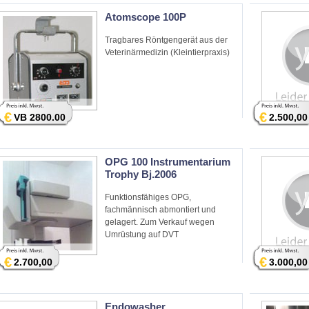
Atomscope 100P
Tragbares Röntgengerät aus der
Veterinärmedizin (Kleintierpraxis)
€
€
VB 2800.00
2.500,00
OPG 100 Instrumentarium
Trophy Bj.2006
Funktionsfähiges OPG,
fachmännisch abmontiert und
gelagert. Zum Verkauf wegen
Umrüstung auf DVT
€
€
2.700,00
3.000,00
Endowasher