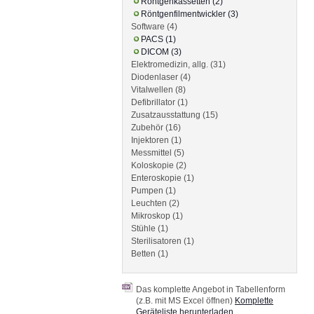
Röntgenkassetten (2)
Röntgenfilmentwickler (3)
Software (4)
PACS (1)
DICOM (3)
Elektromedizin, allg. (31)
Diodenlaser (4)
Vitalwellen (8)
Defibrillator (1)
Zusatzausstattung (15)
Zubehör (16)
Injektoren (1)
Messmittel (5)
Koloskopie (2)
Enteroskopie (1)
Pumpen (1)
Leuchten (2)
Mikroskop (1)
Stühle (1)
Sterilisatoren (1)
Betten (1)
Das komplette Angebot in Tabellenform
(z.B. mit MS Excel öffnen)
Komplette
Geräteliste herunterladen
.