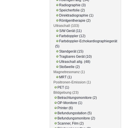
Radiographie (3)
Speicherfolie (2)
Direktradiographie (1)
Röntgentherapie (2)
Ultraschall (103)
S/W Gerät (11)
Farbdoppler (12)
Farbdoppler-Echokardiographiegerät
(5)
Standgerät (15)
Tragbares Gerät (10)
Ultraschall allg. (48)
Stoßwelle (2)
Magnetresonanz (1)
MRT (1)
Positronen-Emission (1)
PET (1)
Bildgebung (23)
Betrachtungsmonitore (2)
OP-Monitore (1)
Printer (6)
Befundungsstation (5)
Befundungsmonitore (2)
Scanner, Film (2)