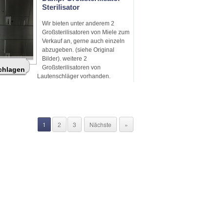
Sterilisator
Wir bieten unter anderem 2
Großsterilisatoren von Miele zum
Verkauf an, gerne auch einzeln
abzugeben. (siehe Original
Bilder). weitere 2
Großsterilisatoren von
schlagen
Lautenschläger vorhanden.
Selbstabholung und Sebstabbau
1
2
3
Nächste
»