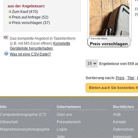
aus der Angebotsart:
F
Zum Kauf (470)
P
Preis auf Anfrage (52)
Preis vorschlagen (37)
Das komplette Angebot in Tabellenform
(z.B. mit MS Excel öffnen)
Komplette
Preis vorschlagen
Geräteliste herunterladen
.
Was ist eine CSV-Datei?
Ergebnisse von 559 a
Sortierung nach:
Preis
,
Titel
,
Bieten auch Sie kostenlos i
Info
Unternehmen
Rechtliches
Computertomographie (CT)
Über uns
AGB
Ultraschall
Pressebereich
Kontakt
Magnetresonanztomographie
Logos
Datenschutz
Jobs
Impressum