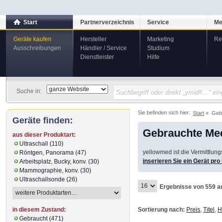
Start
Partnerverzeichnis
Service
Me
Geräte kaufen
Hersteller
Marketing
Re
Ausschreibungen
Händler / Service
Studium
Dienstleister
Hilfe
Suche in:
Sie befinden sich hier:
Start
Geb
Geräte finden:
Gebrauchte Med
aus dieser Produktart:
Ultraschall (110)
yellowmed ist die Vermittlun
Röntgen, Panorama (47)
inserieren Sie ein Gerät pr
Arbeitsplatz, Bucky, konv. (30)
Mammographie, konv. (30)
Ultraschallsonde (26)
Ergebnisse von 559 a
Sortierung nach:
Preis
,
Titel
,
H
in diesem Zustand:
Gebraucht (471)