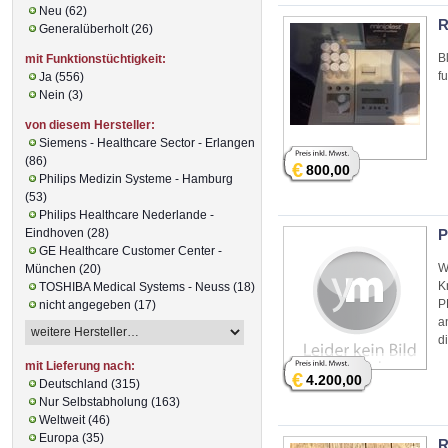
Neu (62)
R
Generalüberholt (26)
B
mit Funktionstüchtigkeit:
f
Ja (556)
Nein (3)
von diesem Hersteller:
Siemens - Healthcare Sector - Erlangen
(86)
€
800,00
Philips Medizin Systeme - Hamburg
(53)
Philips Healthcare Nederlande -
Eindhoven (28)
P
GE Healthcare Customer Center -
W
München (20)
K
TOSHIBA Medical Systems - Neuss (18)
P
nicht angegeben (17)
a
d
mit Lieferung nach:
€
4.200,00
Deutschland (315)
Nur Selbstabholung (163)
Weltweit (46)
Europa (35)
R