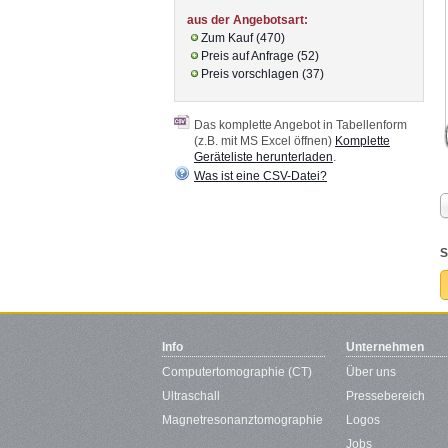
aus der Angebotsart:
Zum Kauf (470)
Preis auf Anfrage (52)
Preis vorschlagen (37)
Das komplette Angebot in Tabellenform
(z.B. mit MS Excel öffnen)
Komplette
Geräteliste herunterladen
.
Was ist eine CSV-Datei?
S
Info
Unternehmen
Computertomographie (CT)
Über uns
Ultraschall
Pressebereich
Magnetresonanztomographie
Logos
Jobs