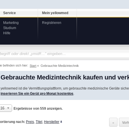
Service
Mein yellowmed
Marketing
Registrieren
Studium
Hilfe
ie befinden sich hier:
Start
Gebrauchte Medizintechnik
Gebrauchte Medizintechnik kaufen und ver
yellowmed ist die Vermittlungsplattform, um gebrauchte medizinische Geräte siche
inserieren Sie ein Gerät pro Monat kostenlos
.
16
Ergebnisse von 559 anzeigen.
ortierung nach:
Preis
,
Titel
,
Hersteller
«
Vorh