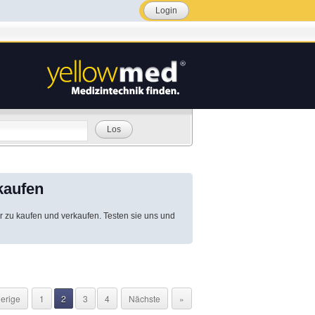
Login
Los
kaufen
r zu kaufen und verkaufen. Testen sie uns und
erige
1
2
3
4
Nächste
»