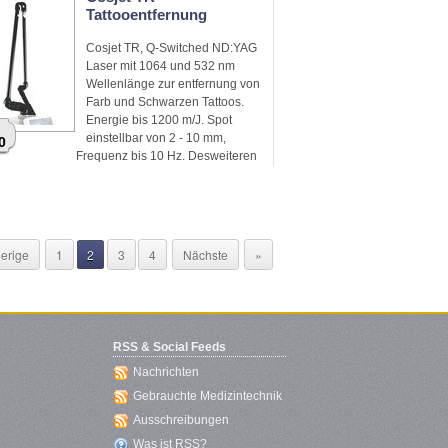
Tattooentfernung
Cosjet TR, Q-Switched ND:YAG
Laser mit 1064 und 532 nm
Wellenlänge zur entfernung von
Farb und Schwarzen Tattoos.
Energie bis 1200 m/J. Spot
einstellbar von 2 - 10 mm,
0
Frequenz bis 10 Hz. Desweiteren
können auch behandelt werden;
Akne,
erige
1
2
3
4
Nächste
»
RSS & Social Feeds
Nachrichten
Gebrauchte Medizintechnik
Ausschreibungen
Was ist RSS?