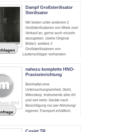
Dampf Großsterilisator
Sterilisator
Wir bieten unter anderem 2
Großsterilisatoren von Miele zum
Verkauf an, gerne auch einzeln
abzugeben. (siehe Original
Bilder). weitere 2
Großsterilisatoren von
schlagen
Lautenschläger vorhanden.
Selbstabholung und Sebstabbau
nahezu komplette HNO-
Praxiseinrichtung
Beinhaltet eine
Untersuchungseinheit, Stuhl,
Mikroskop, Instrumente aller Art
und viel mehr. Geräte nach
Besichtigung nur per Abholung/
eigenen Transport erhältlich.
Anfrage
Cosjet TR