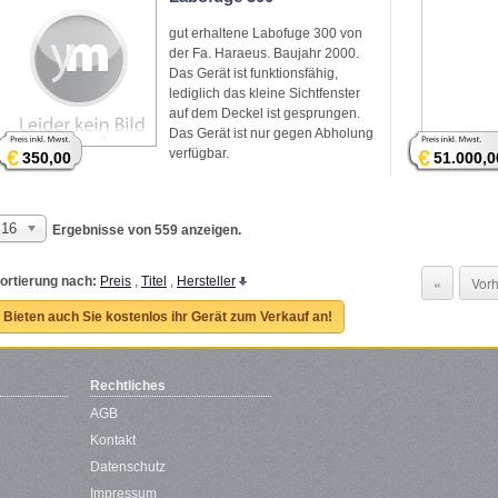
gut erhaltene Labofuge 300 von
der Fa. Haraeus. Baujahr 2000.
Das Gerät ist funktionsfähig,
lediglich das kleine Sichtfenster
auf dem Deckel ist gesprungen.
Das Gerät ist nur gegen Abholung
€
verfügbar.
€
350,00
51.000,0
16
Ergebnisse von 559 anzeigen.
ortierung nach:
Preis
,
Titel
,
Hersteller
«
Vorh
Bieten auch Sie kostenlos ihr Gerät zum Verkauf an!
Rechtliches
AGB
Kontakt
Datenschutz
Impressum