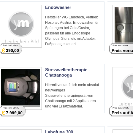
Endowasher
Hersteller WG Endotech, Vertrieb
Hospitec Austria. Endowasher für
Spülungen bei Colo/Gastro,
passend für alle Endoskope
Olympus, Storz, etc mit Adapter.
Fußpedalgesteuert
€
390,00
Preis vor
Stosswellentherapie -
Chattanooga
Hiermit verkaufe ich mein absolut
neuwertiges
Stosswellentherapiegerät von
Chattanooga mit 2 Applikatoren
und viel Ersatzmaterial.
€
7.999,00
Preis auf 
Labofuge 300