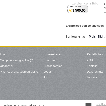
S
d
€
3.500,00
Z
Ergebnisse von 18 anzeigen.
Sortierung nach:
Preis
,
Titel
,
Info
Unternehmen
Rechtliches
Computertomographie (CT)
Über uns
AGB
Ultraschall
Pressebereich
Kontakt
Magnetresonanztomographie
Logos
Datenschutz
Jobs
Impressum
yellowmed.com ist bekannt aus: