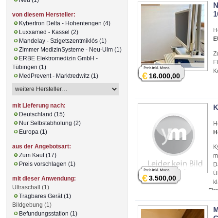
N
1
von diesem Hersteller:
Kybertron Delta - Hohentengen (4)
H
Luxxamed - Kassel (2)
E
Mandelay - Szigetszentmiklós (1)
Zimmer MedizinSysteme - Neu-Ulm (1)
Z
ERBE Elektromedizin GmbH -
E
Tübingen (1)
K
€
16.000,00
MedPrevent - Marktredwitz (1)
mit Lieferung nach:
K
Deutschland (15)
Nur Selbstabholung (2)
H
Europa (1)
H
aus der Angebotsart:
K
Zum Kauf (17)
m
Preis vorschlagen (1)
D
Ü
€
3.500,00
mit dieser Anwendung:
k
Ultraschall (1)
Fir
Tragbares Gerät (1)
Bildgebung (1)
M
Befundungsstation (1)