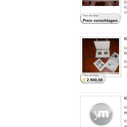
E
K
G
Preis vorschlagen
K
H
H
K
m
€
2.900,00
K
H
H
R
a