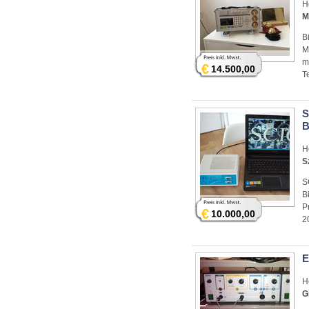
H
M
B
M
m
€
14.500,00
T
S
B
H
S
S
B
P
€
10.000,00
2
E
H
G