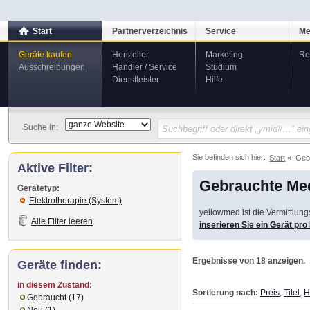
Start
Partnerverzeichnis
Service
Me
Geräte kaufen
Hersteller
Marketing
Re
Ausschreibungen
Händler / Service
Studium
Dienstleister
Hilfe
Suche in:
Sie befinden sich hier:
Start
Geb
Aktive Filter:
Gebrauchte Med
Gerätetyp:
Elektrotherapie (System)
yellowmed ist die Vermittlun
Alle Filter leeren
inserieren Sie ein Gerät pr
Ergebnisse von 18 anzeigen.
Geräte finden:
in diesem Zustand:
Sortierung nach:
Preis
,
Titel
,
H
Gebraucht (17)
Neu (1)