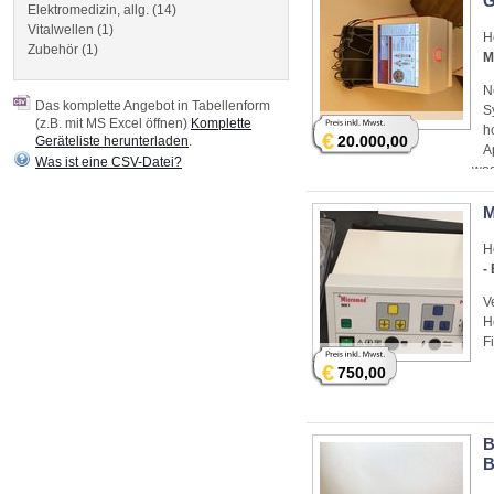
G
Elektromedizin, allg. (14)
Vitalwellen (1)
H
Zubehör (1)
M
N
Das komplette Angebot in Tabellenform
S
(z.B. mit MS Excel öffnen)
Komplette
h
€
20.000,00
Geräteliste herunterladen
.
A
Was ist eine CSV-Datei?
wod
ang
reg
M
H
-
V
H
F
€
750,00
B
B