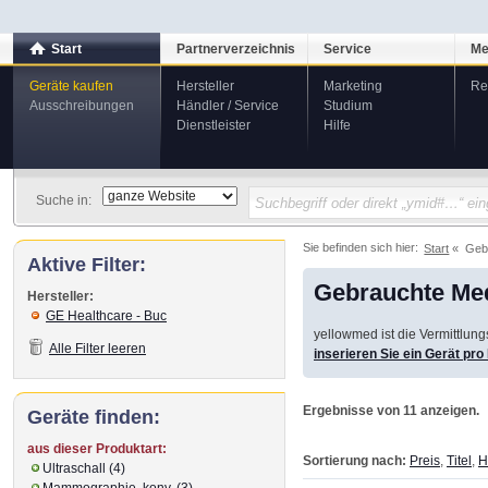
Start
Partnerverzeichnis
Service
Me
Geräte kaufen
Hersteller
Marketing
Re
Ausschreibungen
Händler / Service
Studium
Dienstleister
Hilfe
Suche in:
Sie befinden sich hier:
Start
Geb
Aktive Filter:
Gebrauchte Med
Hersteller:
GE Healthcare - Buc
yellowmed ist die Vermittlun
Alle Filter leeren
inserieren Sie ein Gerät pr
Ergebnisse von 11 anzeigen.
Geräte finden:
aus dieser Produktart:
Sortierung nach:
Preis
,
Titel
,
H
Ultraschall (4)
Mammographie, konv. (3)