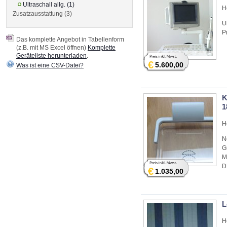
Ultraschall allg. (1)
H
Zusatzausstattung (3)
U
P
Das komplette Angebot in Tabellenform
(z.B. mit MS Excel öffnen)
Komplette
Geräteliste herunterladen
.
€
5.600,00
Was ist eine CSV-Datei?
K
1
H
N
G
M
D
€
1.035,00
L
H