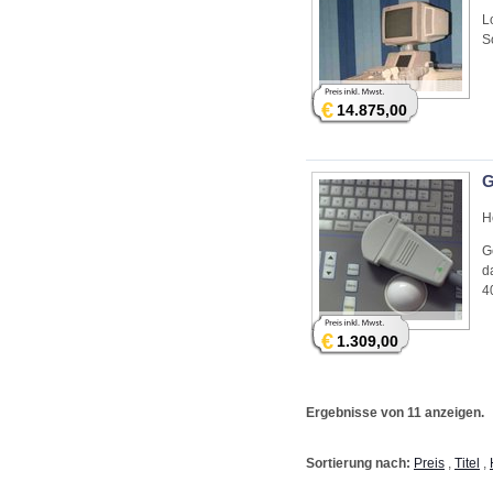
L
S
€
14.875,00
G
H
G
d
4
€
1.309,00
Ergebnisse von 11 anzeigen.
Sortierung nach:
Preis
,
Titel
,