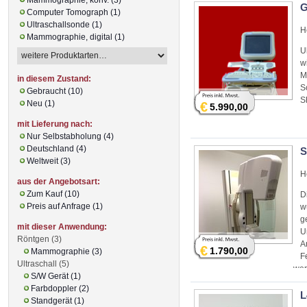
G
Computer Tomograph (1)
Ultraschallsonde (1)
H
Mammographie, digital (1)
U
w
M
in diesem Zustand:
S
Gebraucht (10)
S
Neu (1)
€
5.990,00
mit Lieferung nach:
Nur Selbstabholung (4)
Deutschland (4)
S
Weltweit (3)
H
aus der Angebotsart:
Zum Kauf (10)
D
Preis auf Anfrage (1)
w
g
mit dieser Anwendung:
U
Röntgen (3)
A
€
1.790,00
Mammographie (3)
F
Ultraschall (5)
wer
S/W Gerät (1)
Farbdoppler (2)
L
Standgerät (1)