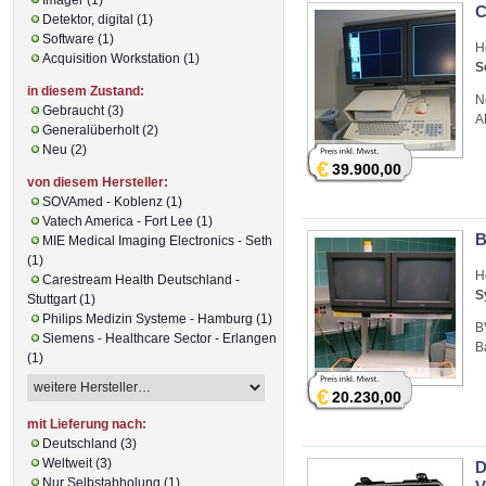
C
Detektor, digital (1)
Software (1)
H
Acquisition Workstation (1)
S
in diesem Zustand:
N
Gebraucht (3)
A
Generalüberholt (2)
Neu (2)
€
39.900,00
von diesem Hersteller:
SOVAmed - Koblenz (1)
Vatech America - Fort Lee (1)
B
MIE Medical Imaging Electronics - Seth
(1)
H
Carestream Health Deutschland -
S
Stuttgart (1)
Philips Medizin Systeme - Hamburg (1)
B
Siemens - Healthcare Sector - Erlangen
B
(1)
€
20.230,00
mit Lieferung nach:
Deutschland (3)
Weltweit (3)
D
Nur Selbstabholung (1)