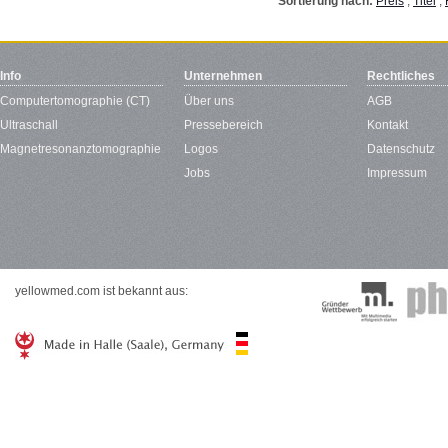
Sortierung nach:
Preis
,
Titel
,
Info
Unternehmen
Rechtliches
Computertomographie (CT)
Über uns
AGB
Ultraschall
Pressebereich
Kontakt
Magnetresonanztomographie
Logos
Datenschutz
Jobs
Impressum
yellowmed.com ist bekannt aus: