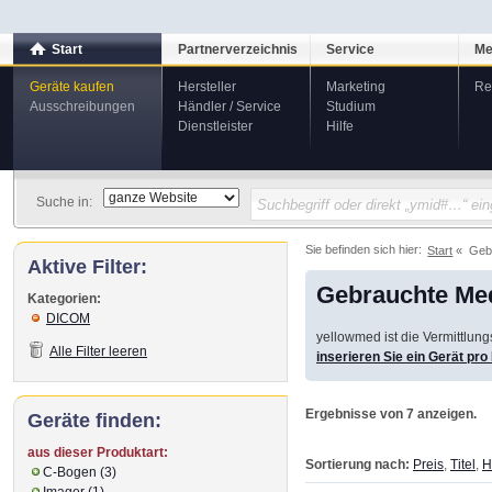
Start
Partnerverzeichnis
Service
Me
Geräte kaufen
Hersteller
Marketing
Re
Ausschreibungen
Händler / Service
Studium
Dienstleister
Hilfe
Suche in:
Sie befinden sich hier:
Start
Geb
Aktive Filter:
Gebrauchte Med
Kategorien:
DICOM
yellowmed ist die Vermittlun
Alle Filter leeren
inserieren Sie ein Gerät pr
Ergebnisse von 7 anzeigen.
Geräte finden:
aus dieser Produktart:
Sortierung nach:
Preis
,
Titel
,
H
C-Bogen (3)
Imager (1)