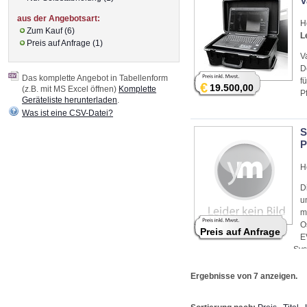
V
aus der Angebotsart:
H
Zum Kauf (6)
L
Preis auf Anfrage (1)
V
D
Das komplette Angebot in Tabellenform
f
€
19.500,00
(z.B. mit MS Excel öffnen)
Komplette
P
Geräteliste herunterladen
.
Was ist eine CSV-Datei?
S
P
H
D
u
m
O
Preis auf Anfrage
E
Sys
Ergebnisse von 7 anzeigen.