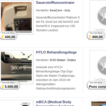
Sauerstoffkonzentrator
Hersteller:
InvaCare - Isny
Sauerstoffkonzentrator Platinum S
der Fa. InvaCare mit SensO2 und
HomeFill II. Insgesamt nur 159
Stunden Laufzeit.
€
€
300,00
800,00
HYLO Behandlungsliege
Hersteller:
DJO Global - Dallas
verkaufe eine HYLO-
Behandlungsliege (Typ Ergo
Style) der Marke Chattanooga,
erworben im Jahr 2010 mit
altersgemäßen
€
5.000,00
Preis vor
Gebrauchs/Abnutzungsspuren.
mBCA (Medical Body