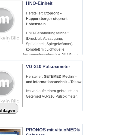
HNO-Einheit
Hersteller:
Otopront –
Happersberger otopront -
Hohenstein
HNO-Behandlungseinheit
(Druckluft, Absaugung,
Spüleinheit, Spiegelwärmer)
komplett mit Lichtquelle
Instrumentenschrank A-Bild-Sono
(Kieferhöhle)
VG-310 Pulsoximeter
Hersteller:
GETEMED Medizin-
und Informationstechnik - Teltow
Ich verkaufe einen gebrauchten
Getemed VG-310 Pulsoximeter.
schlagen
PRONOS mit vitaloMED®