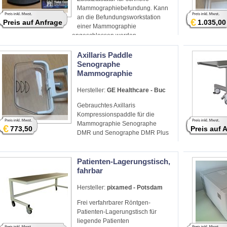
Mammographiebefundung. Kann
an die Befundungsworkstation
€
Preis auf Anfrage
1.035,00
einer Mammographie
angeschlossen werden.
Axillaris Paddle
Senographe
Mammographie
Hersteller:
GE Healthcare - Buc
Gebrauchtes Axillaris
Kompressionspaddle für die
Mammographie Senographe
€
773,50
Preis auf 
DMR und Senographe DMR Plus
Patienten-Lagerungstisch,
fahrbar
Hersteller:
pixamed - Potsdam
Frei verfahrbarer Röntgen-
Patienten-Lagerungstisch für
liegende Patienten