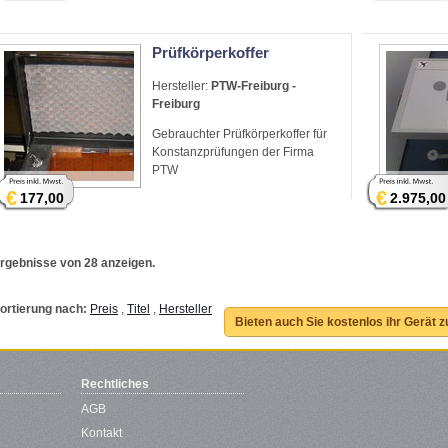
Prüfkörperkoffer
Hersteller:
PTW-Freiburg -
Freiburg
Gebrauchter Prüfkörperkoffer für
Konstanzprüfungen der Firma
PTW
€
€
177,00
2.975,00
rgebnisse von 28 anzeigen.
ortierung nach:
Preis
,
Titel
,
Hersteller
Bieten auch Sie kostenlos ihr Gerät 
Rechtliches
AGB
Kontakt