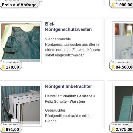
€
Preis auf Anfrage
1.990,00
Blei-
Röntgenschutzwesten
Vier gebrauchte
Röntgenschutzwesten aus Blei in
einem normalen Zustand. Können
sofort eingesetzt werden.
€
€
178,00
84.500,0
Röntgenfilmbetrachter
Hersteller:
Planilux Gerätebau
Felix Schulte - Warstein
Gebrauchter
Röntgenfilmbetrachter mit Iris-
Blende
€
€
891,00
2.975,00