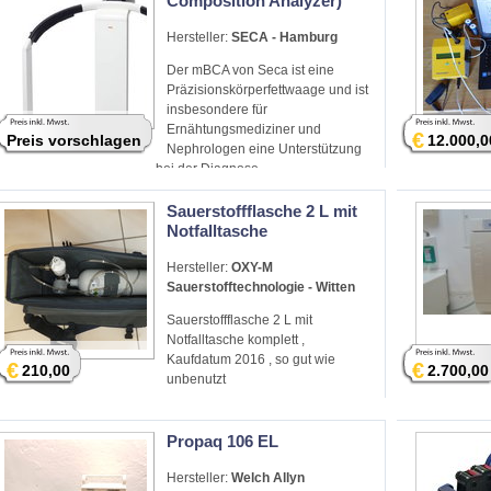
Composition Analyzer)
Hersteller:
SECA - Hamburg
Der mBCA von Seca ist eine
Präzisionskörperfettwaage und ist
insbesondere für
Ernähtungsmediziner und
€
Preis vorschlagen
12.000,0
Nephrologen eine Unterstützung
bei der Diagnose.
Sauerstoffflasche 2 L mit
Notfalltasche
Hersteller:
OXY-M
Sauerstofftechnologie - Witten
Sauerstoffflasche 2 L mit
Notfalltasche komplett ,
Kaufdatum 2016 , so gut wie
€
€
210,00
2.700,00
unbenutzt
Propaq 106 EL
Hersteller:
Welch Allyn