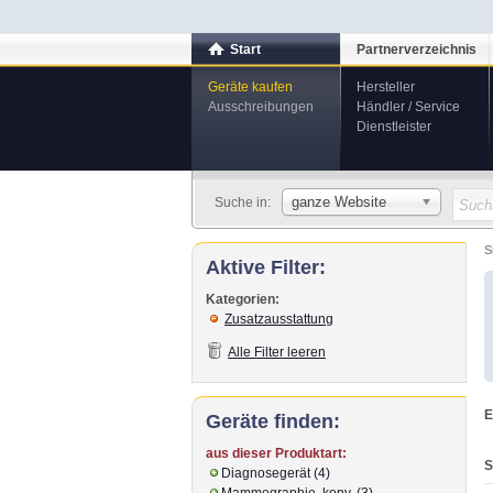
Start
Partnerverzeichnis
Geräte kaufen
Hersteller
Ausschreibungen
Händler / Service
Dienstleister
ganze Website
Suche in:
S
Aktive Filter:
Kategorien:
Zusatzausstattung
Alle Filter leeren
E
Geräte finden:
aus dieser Produktart:
S
Diagnosegerät (4)
Mammographie, konv. (3)