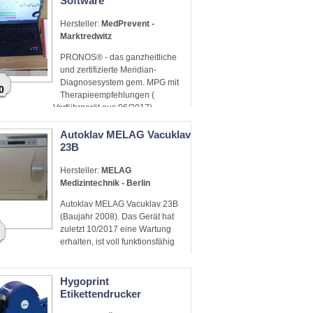
Software
Hersteller:
MedPrevent -
Marktredwitz
PRONOS® - das ganzheitliche
und zertifizierte Meridian-
Diagnosesystem gem. MPG mit
0
Therapieempfehlungen (
Vorführgerät aus 06/2017)
Autoklav MELAG Vacuklav
23B
Hersteller:
MELAG
Medizintechnik - Berlin
Autoklav MELAG Vacuklav 23B
(Baujahr 2008). Das Gerät hat
zuletzt 10/2017 eine Wartung
erhalten, ist voll funktionsfähig
Hygoprint
Etikettendrucker