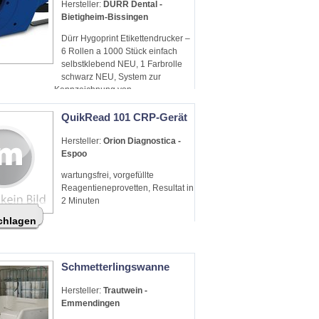
Hersteller:
DÜRR Dental -
Bietigheim-Bissingen
Dürr Hygoprint Etikettendrucker –
6 Rollen a 1000 Stück einfach
selbstklebend NEU, 1 Farbrolle
schwarz NEU, System zur
Kennzeichnung von
Sterilgutverpackungen
QuikRead 101 CRP-Gerät
Hersteller:
Orion Diagnostica -
Espoo
wartungsfrei, vorgefüllte
Reagentieneprovetten, Resultat in
2 Minuten
schlagen
Schmetterlingswanne
Hersteller:
Trautwein -
Emmendingen