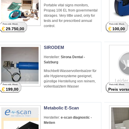
Portable vital signs monitors,
Propaq 106 EL from governmental
storages. Very little used, only for
tests and for prescribed annual
control.
€
€
29.750,00
100,00
SIRODEM
Hersteller:
Sirona Dental -
Salzburg
Mischbett-Wasservollentsalzer für
alle Hygienesysteme geeignet,
günstige Herstellung von reinem,
vollentsalztem Wasser
€
199,00
Preis vor
Metabolic E-Scan
Hersteller:
e-scan diagnostic -
Metten