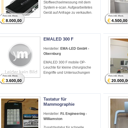
Stoffwechselmessung mit dem
System e-scan. Aufgearbeitetes
Gerät auf Anfrage zu verkaufen.
€
€
8.000,00
4.500,00
EMALED 300 F
Hersteller:
EMA-LED GmbH -
Obernburg
EMALED 300 F mobile OP-
Leuchte für kleine chirurgische
Eingriffe und Untersuchungen
€
€
3.600,00
20.000,0
Tastatur für
Mammographie
Hersteller:
P.I. Engineering -
Williamston
Zusatztastatur für schnelle