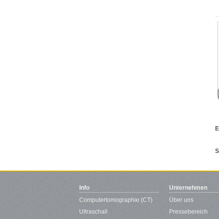
E
S
Info
Unternehmen
Computertomographie (CT)
Über uns
Ultraschall
Pressebereich