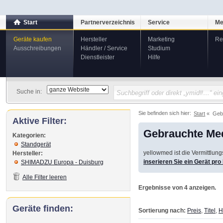
Start
Partnerverzeichnis
Service
Me
Geräte kaufen
Hersteller
Marketing
Re
Ausschreibungen
Händler / Service
Studium
Dienstleister
Hilfe
Suche in:
Sie befinden sich hier:
Start
Geb
Aktive Filter:
Gebrauchte Med
Kategorien:
Standgerät
yellowmed ist die Vermittlun
Hersteller:
inserieren Sie ein Gerät pr
SHIMADZU Europa - Duisburg
Alle Filter leeren
Ergebnisse von 4 anzeigen.
Geräte finden:
Sortierung nach:
Preis
,
Titel
,
H