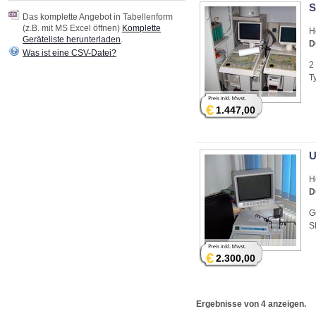
S
Das komplette Angebot in Tabellenform
(z.B. mit MS Excel öffnen)
Komplette
H
Geräteliste herunterladen
.
D
Was ist eine CSV-Datei?
2
T
€
1.447,00
U
H
D
G
S
€
2.300,00
Ergebnisse von 4 anzeigen.