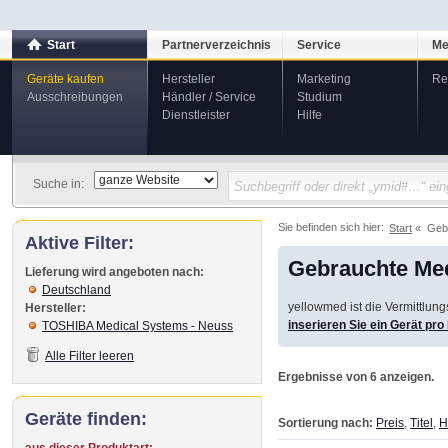
Start
Partnerverzeichnis
Service
Me
Geräte kaufen
Hersteller
Marketing
Re
Ausschreibungen
Händler / Service
Studium
Dienstleister
Hilfe
Suche in:
Sie befinden sich hier:
Start
Geb
Aktive Filter:
Gebrauchte Med
Lieferung wird angeboten nach:
Deutschland
yellowmed ist die Vermittlun
Hersteller:
inserieren Sie ein Gerät pr
TOSHIBA Medical Systems - Neuss
Alle Filter leeren
Ergebnisse von 6 anzeigen.
Geräte finden:
Sortierung nach:
Preis
,
Titel
,
H
aus dieser Produktart: