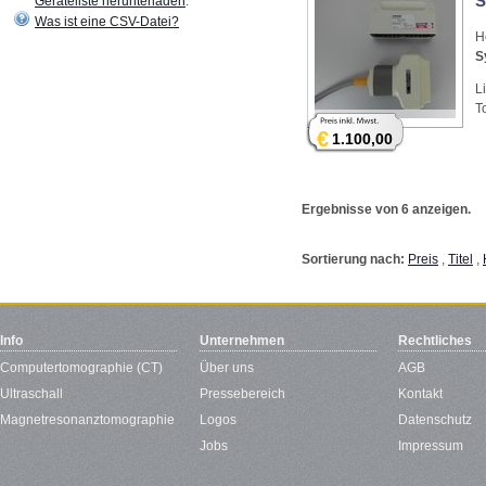
S
Geräteliste herunterladen
.
Was ist eine CSV-Datei?
H
S
L
T
€
1.100,00
Ergebnisse von 6 anzeigen.
Sortierung nach:
Preis
,
Titel
,
Info
Unternehmen
Rechtliches
Computertomographie (CT)
Über uns
AGB
Ultraschall
Pressebereich
Kontakt
Magnetresonanztomographie
Logos
Datenschutz
Jobs
Impressum