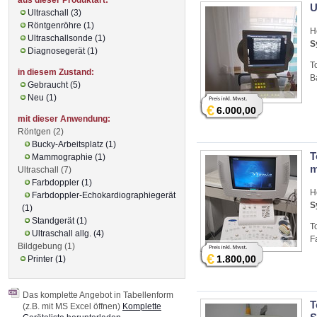
U
Ultraschall (3)
Röntgenröhre (1)
H
Ultraschallsonde (1)
S
Diagnosegerät (1)
T
in diesem Zustand:
B
Gebraucht (5)
Neu (1)
€
6.000,00
mit dieser Anwendung:
Röntgen (2)
Bucky-Arbeitsplatz (1)
T
Mammographie (1)
m
Ultraschall (7)
Farbdoppler (1)
H
Farbdoppler-Echokardiographiegerät
S
(1)
Standgerät (1)
T
Ultraschall allg. (4)
F
Bildgebung (1)
€
1.800,00
Printer (1)
Das komplette Angebot in Tabellenform
T
(z.B. mit MS Excel öffnen)
Komplette