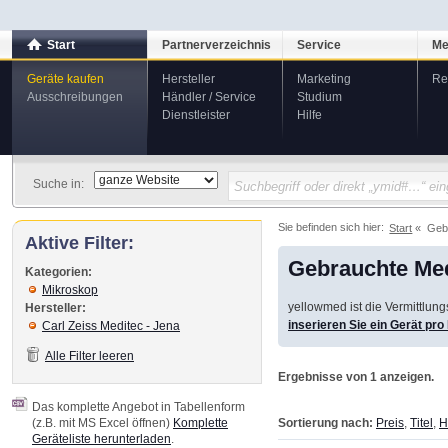
Start
Partnerverzeichnis
Service
Me
Geräte kaufen
Hersteller
Marketing
Re
Ausschreibungen
Händler / Service
Studium
Dienstleister
Hilfe
Suche in:
Sie befinden sich hier:
Start
Geb
Aktive Filter:
Gebrauchte Med
Kategorien:
Mikroskop
yellowmed ist die Vermittlun
Hersteller:
inserieren Sie ein Gerät pr
Carl Zeiss Meditec - Jena
Alle Filter leeren
Ergebnisse von 1 anzeigen.
Das komplette Angebot in Tabellenform
Sortierung nach:
Preis
,
Titel
,
H
(z.B. mit MS Excel öffnen)
Komplette
Geräteliste herunterladen
.