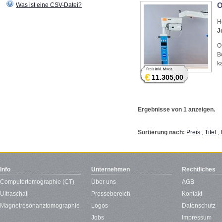
O
Was ist eine CSV-Datei?
H
J
O
B
k
€
11.305,00
Ergebnisse von 1 anzeigen.
Sortierung nach:
Preis
,
Titel
,
Info
Unternehmen
Rechtliches
Computertomographie (CT)
Über uns
AGB
Ultraschall
Pressebereich
Kontakt
Magnetresonanztomographie
Logos
Datenschutz
Jobs
Impressum