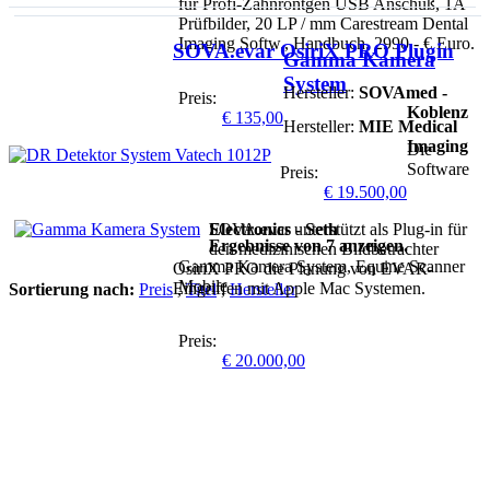
für Profi-Zahnröntgen USB Anschuß, 1A
Prüfbilder, 20 LP / mm Carestream Dental
Imaging Softw., Handbuch. 2990,- € Euro.
SOVA.evar OsiriX PRO Plugin
Gamma Kamera
System
Hersteller:
SOVAmed -
Preis:
Koblenz
€
135,00
Hersteller:
MIE Medical
Imaging
Die
Software
Preis:
€
19.500,00
Electronics - Seth
SOVA.evar unterstützt als Plug-in für
Ergebnisse von 7 anzeigen.
den medizinischen Bildbetrachter
Gamma Kamera System, Equine Scanner
OsiriX PRO die Planung von EVAR-
Mobile
Eingriffen mit Apple Mac Systemen.
Sortierung nach:
Preis
,
Titel
,
Hersteller
Preis:
€
20.000,00