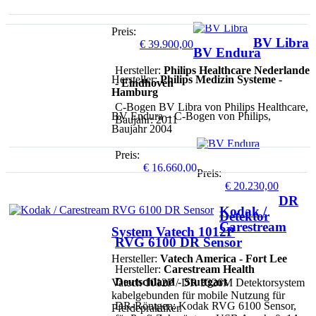
Preis:
BV Libra
€
39.900,00
BV Endura
Hersteller:
Philips Healthcare Nederlande
Hersteller:
Philips Medizin Systeme -
- Eindhoven
Hamburg
C-Bogen BV Libra von Philips Healthcare,
BV Endura – C-Bogen von Philips,
Baujahr: 2011
Baujahr 2004
Preis:
€
16.660,00
Preis:
€
20.230,00
DR
Kodak /
Detektor
Carestream
System Vatech 1012P
RVG 6100 DR Sensor
Hersteller:
Vatech America - Fort Lee
Hersteller:
Carestream Health
Deutschland - Stuttgart
Vatech 1012P / DR 3326M Detektorsystem
kabelgebunden für mobile Nutzung für
DR-Röntgen: Kodak RVG 6100 Sensor,
Pferdepraktiker.