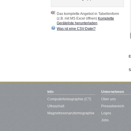
Das komplette Angebot in Tabellenform
(z.B. mit MS Excel öffnen)
Komplette
Geräteliste herunterladen
.
Was ist eine CSV-Datei?
E
S
Info
Unternehmen
Computertomographie (CT)
Über uns
Ultraschall
Pressebereich
Magnetresonanztomographie
Logos
Jobs