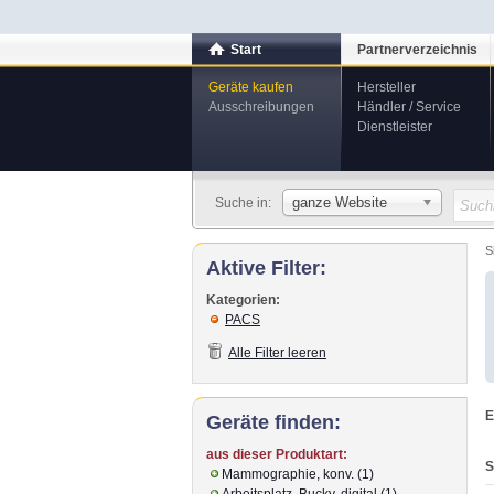
Start
Partnerverzeichnis
Geräte kaufen
Hersteller
Ausschreibungen
Händler / Service
Dienstleister
ganze Website
Suche in:
S
Aktive Filter:
Kategorien:
PACS
Alle Filter leeren
E
Geräte finden:
aus dieser Produktart:
S
Mammographie, konv. (1)
Arbeitsplatz, Bucky, digital (1)