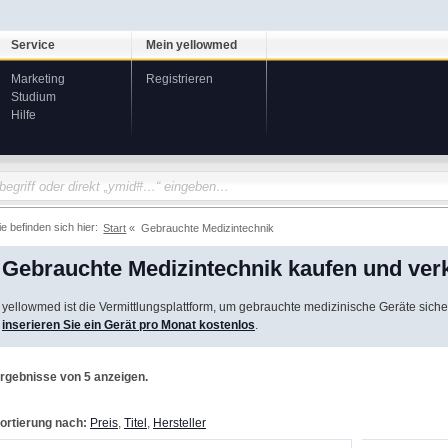
Service
Mein yellowmed
Marketing
Registrieren
Studium
Hilfe
ie befinden sich hier:
Start
Gebrauchte Medizintechnik
Gebrauchte Medizintechnik kaufen und ver
yellowmed ist die Vermittlungsplattform, um gebrauchte medizinische Geräte siche
inserieren Sie ein Gerät pro Monat kostenlos
.
rgebnisse von 5 anzeigen.
ortierung nach:
Preis
,
Titel
,
Hersteller