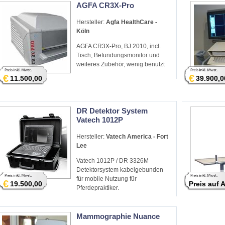
AGFA CR3X-Pro
Hersteller:
Agfa HealthCare -
Köln
AGFA CR3X-Pro, BJ 2010, incl.
Tisch, Befundungsmonitor und
weiteres Zubehör, wenig benutzt
€
€
11.500,00
39.900,0
DR Detektor System
Vatech 1012P
Hersteller:
Vatech America - Fort
Lee
Vatech 1012P / DR 3326M
Detektorsystem kabelgebunden
für mobile Nutzung für
€
19.500,00
Preis auf 
Pferdepraktiker.
Mammographie Nuance