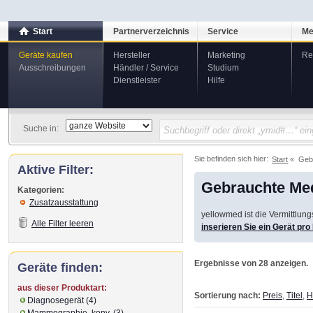
Start
Partnerverzeichnis
Service
Me
Geräte kaufen
Hersteller
Marketing
Re
Ausschreibungen
Händler / Service
Studium
Dienstleister
Hilfe
Suche in:
Sie befinden sich hier:
Start
Geb
Aktive Filter:
Gebrauchte Med
Kategorien:
Zusatzausstattung
yellowmed ist die Vermittlun
Alle Filter leeren
inserieren Sie ein Gerät pr
Ergebnisse von 28 anzeigen.
Geräte finden:
aus dieser Produktart:
Sortierung nach:
Preis
,
Titel
,
H
Diagnosegerät (4)
Mammographie, konv. (3)