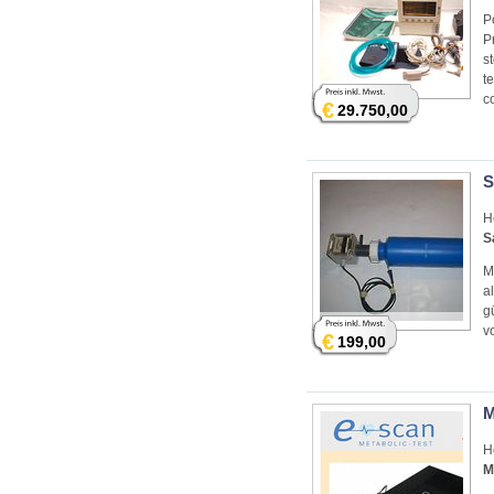
P
P
st
t
co
€
29.750,00
H
S
M
a
g
v
€
199,00
M
H
M