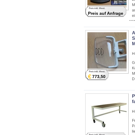
M
a
Preis auf Anfrage
e
ang
A
S
M
H
G
K
M
€
773,50
D
P
f
H
F
P
l