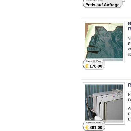
Preis auf Anfrage
B
R
V
R
e
s
€
178,00
R
H
F
G
R
B
€
891,00