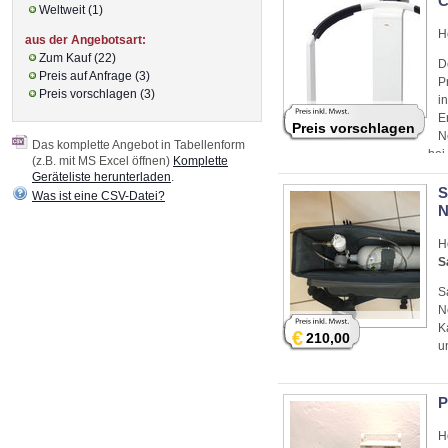
C
Weltweit (1)
H
aus der Angebotsart:
Zum Kauf (22)
D
Preis auf Anfrage (3)
P
Preis vorschlagen (3)
i
E
Preis vorschlagen
N
Das komplette Angebot in Tabellenform
bei
(z.B. mit MS Excel öffnen)
Komplette
Geräteliste herunterladen
.
S
Was ist eine CSV-Datei?
N
H
S
S
N
K
€
210,00
u
P
H