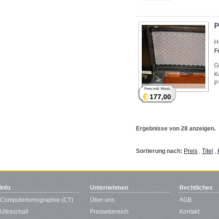
P
H
F
G
K
P
€
177,00
Ergebnisse von 28 anzeigen.
Sortierung nach:
Preis
,
Titel
,
Info
Unternehmen
Rechtliches
Computertomographie (CT)
Über uns
AGB
Ultraschall
Pressebereich
Kontakt