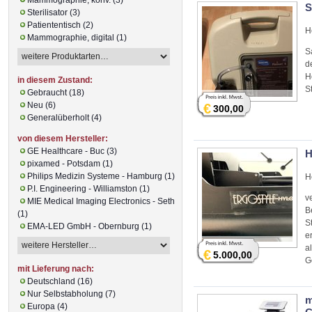
S
Sterilisator (3)
Patiententisch (2)
H
Mammographie, digital (1)
S
d
H
in diesem Zustand:
S
Gebraucht (18)
Neu (6)
€
300,00
Generalüberholt (4)
von diesem Hersteller:
GE Healthcare - Buc (3)
H
pixamed - Potsdam (1)
Philips Medizin Systeme - Hamburg (1)
H
P.I. Engineering - Williamston (1)
v
MIE Medical Imaging Electronics - Seth
B
(1)
S
EMA-LED GmbH - Obernburg (1)
e
a
€
5.000,00
G
mit Lieferung nach:
Deutschland (16)
Nur Selbstabholung (7)
m
Europa (4)