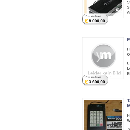
S
S
G
€
8.000,00
E
H
O
E
L
E
€
3.600,00
T
M
H
W
Z