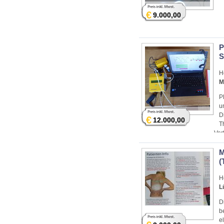
€
9.000,00
P
S
H
M
P
u
D
€
12.000,00
T
Vor
M
(
H
L
D
b
e