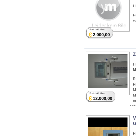
H
P
v
€
2.000,00
Z
H
M
R
P
M
M
€
12.000,00
m
Stö
V
G
H