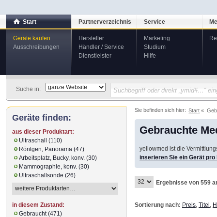
Start
Partnerverzeichnis
Service
Me
Geräte kaufen
Hersteller
Marketing
Re
Ausschreibungen
Händler / Service
Studium
Dienstleister
Hilfe
Suche in:
Sie befinden sich hier:
Start
Geb
Geräte finden:
Gebrauchte Med
aus dieser Produktart:
Ultraschall (110)
yellowmed ist die Vermittlun
Röntgen, Panorama (47)
inserieren Sie ein Gerät pr
Arbeitsplatz, Bucky, konv. (30)
Mammographie, konv. (30)
Ultraschallsonde (26)
Ergebnisse von 559 a
Sortierung nach:
Preis
,
Titel
,
H
in diesem Zustand:
Gebraucht (471)