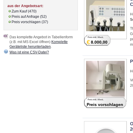
C
aus der Angebotsart:
Zum Kauf (470)
H
Preis auf Anfrage (52)
S
Preis vorschlagen (37)
T
G
Das komplette Angebot in Tabellenform
p
€
(z.B. mit MS Excel öffnen)
Komplette
8.000,00
m
Geräteliste herunterladen
.
Was ist eine CSV-Datei?
P
H
V
2
Preis vorschlagen
O
2