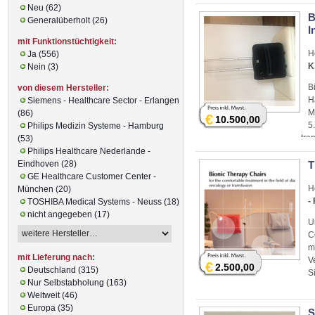
Neu (62)
B
Generalüberholt (26)
I
mit Funktionstüchtigkeit:
H
Ja (556)
K
Nein (3)
B
von diesem Hersteller:
H
Siemens - Healthcare Sector - Erlangen
M
(86)
€
10.500,00
5
Philips Medizin Systeme - Hamburg
tra
(53)
Tra
Philips Healthcare Nederlande -
Lap
Eindhoven (28)
T
GE Healthcare Customer Center -
H
München (20)
-
TOSHIBA Medical Systems - Neuss (18)
nicht angegeben (17)
U
C
m
mit Lieferung nach:
V
€
2.500,00
Deutschland (315)
S
Nur Selbstabholung (163)
Weltweit (46)
Europa (35)
S