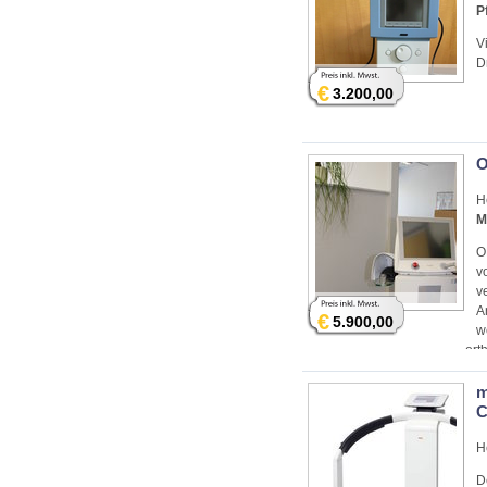
P
V
Dr
€
3.200,00
O
H
M
O
v
v
A
€
5.900,00
w
ort
gep
m
C
H
D