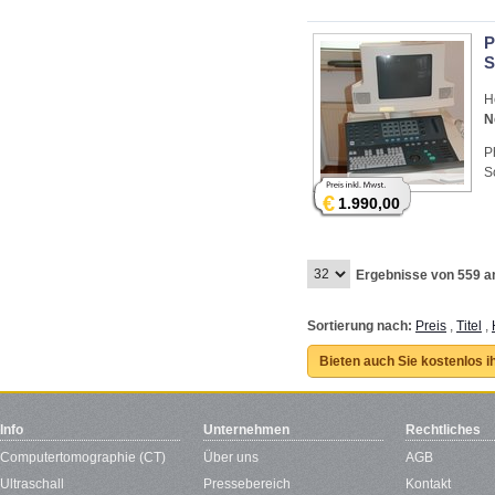
opt
wen
P
S
H
N
P
S
€
1.990,00
Ergebnisse von 559 a
Sortierung nach:
Preis
,
Titel
,
Bieten auch Sie kostenlos i
Info
Unternehmen
Rechtliches
Computertomographie (CT)
Über uns
AGB
Ultraschall
Pressebereich
Kontakt