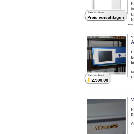
P
i
E
Preis vorschlagen
N
bei
s
H
E
I
r
H
€
2.500,00
V
H
D
G