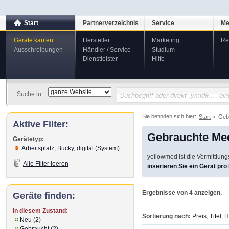
Start
Partnerverzeichnis
Service
Me
Geräte kaufen
Hersteller
Marketing
Re
Ausschreibungen
Händler / Service
Studium
Dienstleister
Hilfe
Suche in:
Sie befinden sich hier:
Start
Geb
Aktive Filter:
Gebrauchte Med
Gerätetyp:
Arbeitsplatz, Bucky, digital (System)
yellowmed ist die Vermittlun
Alle Filter leeren
inserieren Sie ein Gerät pr
Ergebnisse von 4 anzeigen.
Geräte finden:
in diesem Zustand:
Sortierung nach:
Preis
,
Titel
,
H
Neu (2)
Gebraucht (2)