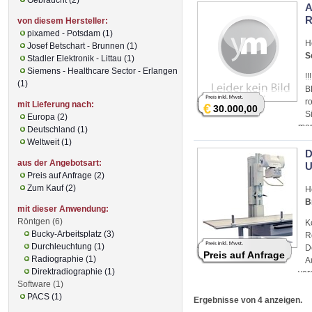
A
von diesem Hersteller:
pixamed - Potsdam (1)
H
Josef Betschart - Brunnen (1)
S
Stadler Elektronik - Littau (1)
Siemens - Healthcare Sector - Erlangen
!
(1)
B
r
mit Lieferung nach:
€
30.000,00
S
Europa (2)
mar
Deutschland (1)
opt
Weltweit (1)
D
aus der Angebotsart:
U
Preis auf Anfrage (2)
Zum Kauf (2)
H
B
mit dieser Anwendung:
Röntgen (6)
K
Bucky-Arbeitsplatz (3)
R
Durchleuchtung (1)
D
Preis auf Anfrage
Radiographie (1)
A
Direktradiographie (1)
vor
Software (1)
PACS (1)
Ergebnisse von 4 anzeigen.