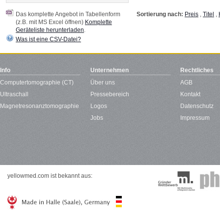
Das komplette Angebot in Tabellenform
Sortierung nach:
Preis
,
Titel
,
(z.B. mit MS Excel öffnen)
Komplette
Geräteliste herunterladen
.
Was ist eine CSV-Datei?
Info
Unternehmen
Rechtliches
Computertomographie (CT)
Über uns
AGB
Ultraschall
Pressebereich
Kontakt
Magnetresonanztomographie
Logos
Datenschutz
Jobs
Impressum
yellowmed.com ist bekannt aus: