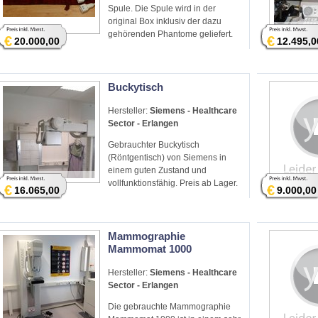
Spule. Die Spule wird in der
original Box inklusiv der dazu
gehörenden Phantome geliefert.
€
€
20.000,00
12.495,0
Buckytisch
Hersteller:
Siemens - Healthcare
Sector - Erlangen
Gebrauchter Buckytisch
(Röntgentisch) von Siemens in
einem guten Zustand und
vollfunktionsfähig. Preis ab Lager.
€
€
16.065,00
9.000,00
Mammographie
Mammomat 1000
Hersteller:
Siemens - Healthcare
Sector - Erlangen
Die gebrauchte Mammographie