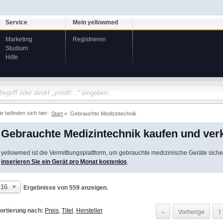
Service
Mein yellowmed
Marketing
Registrieren
Studium
Hilfe
ie befinden sich hier:
Start
Gebrauchte Medizintechnik
Gebrauchte Medizintechnik kaufen und ver
yellowmed ist die Vermittlungsplattform, um gebrauchte medizinische Geräte siche
inserieren Sie ein Gerät pro Monat kostenlos
.
16
Ergebnisse von 559 anzeigen.
ortierung nach:
Preis
,
Titel
,
Hersteller
«
Vorherige
1