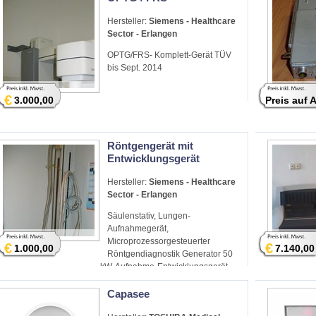
Hersteller:
Siemens - Healthcare
Sector - Erlangen
OPTG/FRS- Komplett-Gerät TÜV
bis Sept. 2014
€
3.000,00
Preis auf 
Röntgengerät mit
Entwicklungsgerät
Hersteller:
Siemens - Healthcare
Sector - Erlangen
Säulenstativ, Lungen-
Aufnahmegerät,
Microprozessorgesteuerter
€
€
1.000,00
7.140,00
Röntgendiagnostik Generator 50
kW, Aufnahme-Entwicklungsgerät
u.a.
Capasee