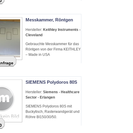
0
Messkammer, Röntgen
Hersteller:
Keithley Instruments -
Cleveland
Gebrauchte Messkammer für das
Röntgen von der Firma KEITHLEY
– Made in USA
Anfrage
SIEMENS Polydoros 80S
Hersteller:
Siemens - Healthcare
Sector - Erlangen
SIEMENS Polydoros 80S mit
Buckytisch, Rasterwandgerät und
Röhre BI150/30/50.
0