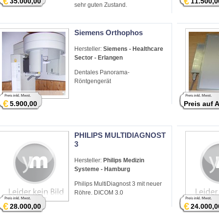
€
€
35.000,00
11.500,0
sehr guten Zustand.
Siemens Orthophos
Hersteller:
Siemens - Healthcare
Sector - Erlangen
Dentales Panorama-
Röntgengerät
€
5.900,00
Preis auf 
PHILIPS MULTIDIAGNOST
3
Hersteller:
Philips Medizin
Systeme - Hamburg
Philips MultiDiagnost 3 mit neuer
Röhre. DICOM 3.0
€
€
28.000,00
24.000,0