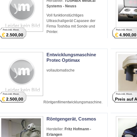
Hersteller:
TOSHIBA Medical
Systems - Neuss
Voll funktionstüchtiges
Ultraschallgerät Capasee der
Firma Toshiba mit Sonde und
Printer.
€
€
2.500,00
4.900,00
Entwicklungsmaschine
Protec Optimax
vollautomatische
€
2.500,00
Preis auf 
Röntgenfilmentwicklungsmaschine.
Röntgengerät, Cosmos
Hersteller:
Fritz Hofmann -
Erlangen