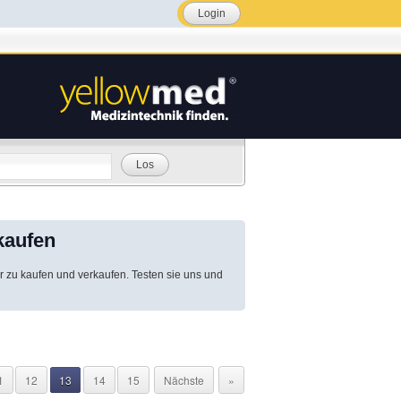
Login
Los
kaufen
r zu kaufen und verkaufen. Testen sie uns und
1
12
13
14
15
Nächste
»