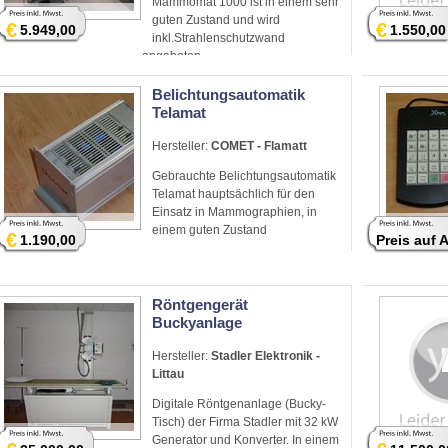
Mammomat 1000 ist in einem sehr
guten Zustand und wird
€
€
5.949,00
1.550,00
inkl.Strahlenschutzwand
angeboten.
Belichtungsautomatik
Telamat
Hersteller:
COMET - Flamatt
Gebrauchte Belichtungsautomatik
Telamat hauptsächlich für den
Einsatz in Mammographien, in
einem guten Zustand
€
1.190,00
Preis auf 
Röntgengerät
Buckyanlage
Hersteller:
Stadler Elektronik -
Littau
Digitale Röntgenanlage (Bucky-
Tisch) der Firma Stadler mit 32 kW
Generator und Konverter. In einem