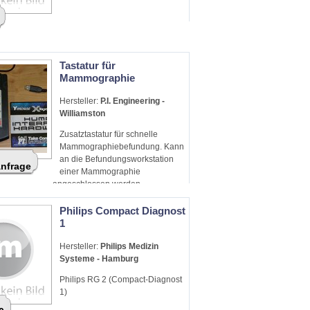
Tastatur für
Mammographie
Hersteller:
P.I. Engineering -
Williamston
Zusatztastatur für schnelle
Mammographiebefundung. Kann
an die Befundungsworkstation
Anfrage
einer Mammographie
angeschlossen werden.
Philips Compact Diagnost
1
Hersteller:
Philips Medizin
Systeme - Hamburg
Philips RG 2 (Compact-Diagnost
1)