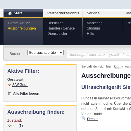
Start
Partnerverzeichnis
Service
Me
Geräte kaufen
Hersteller
Marketing
Re
Ausschreibungen
Händler / Service
Studium
Dienstleister
Hilfe
Suche in:
Sie befinden sich hier:
Start
Aus
Aktive Filter:
Ausschreibunge
Geräteart:
S/W Gerät
Ultraschallgerät Si
Alle Filter leeren
Für das in meiner Praxis vorha
nicht laufen möchte. Über die 
nehmen Sie mit mir Kontakt auf
Ausschreibung finden:
Vielen Dank!
Details
Zustand:
neu (1)