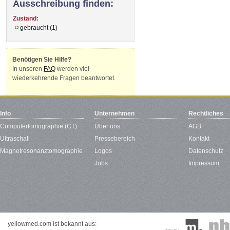
Ausschreibung finden:
Zustand:
gebraucht (1)
Benötigen Sie Hilfe?
In unseren
FAQ
werden viel
wiederkehrende Fragen beantwortet.
Info
Unternehmen
Rechtliches
Computertomographie (CT)
Über uns
AGB
Ultraschall
Pressebereich
Kontakt
Magnetresonanztomographie
Logos
Datenschutz
Jobs
Impressum
yellowmed.com ist bekannt aus: