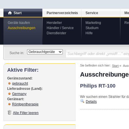
Start
Partnerverzeichnis
Service
Me
Geräte kaufen
Hersteller
Marketing
Re
Ausschreibungen
Händler / Service
Studium
Dienstleister
Hilfe
Suche in:
Sie befinden sich hier:
Start
Aus
Aktive Filter:
Ausschreibunge
Gerätezustand:
gebraucht
Philips RT-100
Lieferadresse (Land):
Germany
Wir suchen einen Strahler für 
Geräteart:
Details
Röntgentherapie
Alle Filter leeren