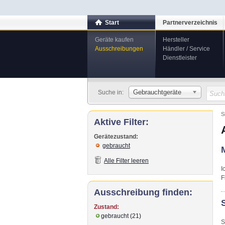
Start
Partnerverzeichnis
Geräte kaufen
Hersteller
Ausschreibungen
Händler / Service
Dienstleister
Gebrauchtgeräte
Suche in:
S
Aktive Filter:
Gerätezustand:
gebraucht
Alle Filter leeren
I
F
Ausschreibung finden:
Zustand:
gebraucht (21)
S