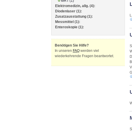
MRT (1)
Elektromedizin, allg. (4):
Diodenlaser (1):
L
Zusatzausstattung (1):
Messmittel (1):
Enteroskopie (1):
Benötigen Sie Hilfe?
S
In unseren
FAQ
werden viel
W
wiederkehrende Fragen beantwortet.
D
B
V
G
W
S