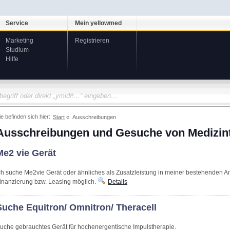
Service
Mein yellowmed
Marketing
Registrieren
Studium
Hilfe
ie befinden sich hier:
Start
Ausschreibungen
Ausschreibungen und Gesuche von Medizin
Me2 vie Gerät
ch suche Me2vie Gerät oder ähnliches als Zusatzleistung in meiner bestehenden Ar
inanzierung bzw. Leasing möglich.
Details
Suche Equitron/ Omnitron/ Theracell
uche gebrauchtes Gerät für hochenergentische Impulstherapie.