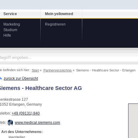
Service
Mein yellowmed
Marketing
Registrieren
Studium
Hilfe
ie befinden sich hier:
Start
Partnerverzeichnis
Siemens - Healthcare Sector - Erlangen
zurück zur Übersicht
Siemens - Healthcare Sector AG
enkestrasse 127
1052
Erlangen
,
Germany
elefon:
+49 (09131) 840
eb:
www.medical.siemens.com
Art des Unternehmens:
Hersteller