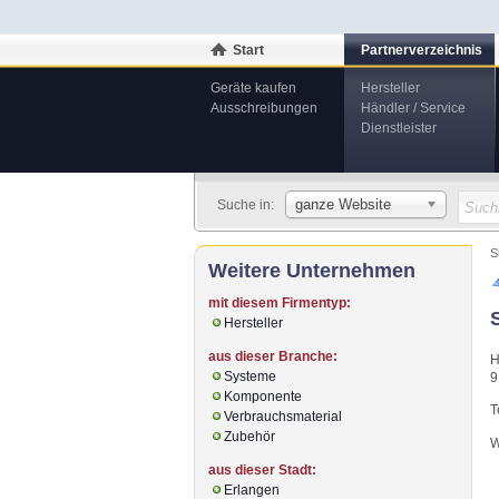
Start
Partnerverzeichnis
Geräte kaufen
Hersteller
Ausschreibungen
Händler / Service
Dienstleister
ganze Website
Suche in:
S
Weitere Unternehmen
mit diesem Firmentyp:
Hersteller
aus dieser Branche:
H
Systeme
9
Komponente
T
Verbrauchsmaterial
Zubehör
W
aus dieser Stadt:
Erlangen