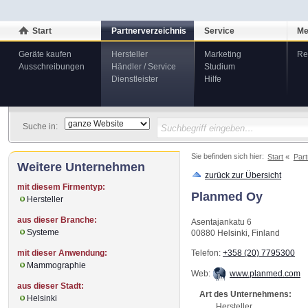
Start
Partnerverzeichnis
Service
Me
Geräte kaufen
Hersteller
Marketing
Re
Ausschreibungen
Händler / Service
Studium
Dienstleister
Hilfe
Suche in:
Sie befinden sich hier:
Start
Part
Weitere Unternehmen
zurück zur Übersicht
mit diesem Firmentyp:
Planmed Oy
Hersteller
aus dieser Branche:
Asentajankatu 6
Systeme
00880
Helsinki
,
Finland
mit dieser Anwendung:
Telefon:
+358 (20) 7795300
Mammographie
Web:
www.planmed.com
aus dieser Stadt:
Art des Unternehmens:
Helsinki
Hersteller