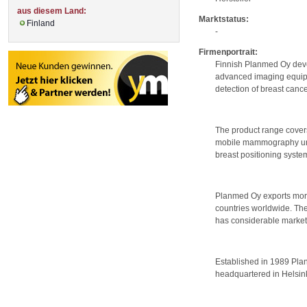
aus diesem Land:
Marktstatus:
Finland
-
Firmenportrait:
Finnish Planmed Oy dev
advanced imaging equip
detection of breast cance
The product range cover
mobile mammography unit
breast positioning syste
Planmed Oy exports more
countries worldwide. Th
has considerable market
Established in 1989 Plan
headquartered in Helsink