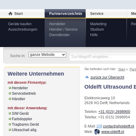
Start
Partnerverzeichnis
Service
Me
Geräte kaufen
Hersteller
Marketing
Re
Ausschreibungen
Händler / Service
Studium
Dienstleister
Hilfe
Suche in:
Sie befinden sich hier:
Start
Part
Weitere Unternehmen
zurück zur Übersicht
mit diesem Firmentyp:
Oldelft Ultrasound B
Hersteller
Servicebetrieb
Elektronicaweg 10
Händler
2628 XG
Delft
,
Netherlands
mit dieser Anwendung:
Telefon:
+31 (015) 2698900
S/W Gerät
Telefax
: +31 (015) 2698954
Farbdoppler
Tragbares Gerät
E-Mail:
contact(at)oldelft.nl
Ultraschall allg.
Web:
www.oldelft.nl