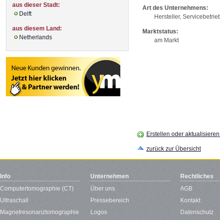
aus dieser Stadt:
Art des Unternehmens:
Delft
Hersteller, Servicebetrie
aus diesem Land:
Marktstatus:
Netherlands
am Markt
Erstellen oder aktualisiere
zurück zur Übersicht
Info
Unternehmen
Rechtliches
Computertomographie (CT)
Über uns
AGB
Ultraschall
Pressebereich
Kontakt
Magnetresonanztomographie
Logos
Datenschutz