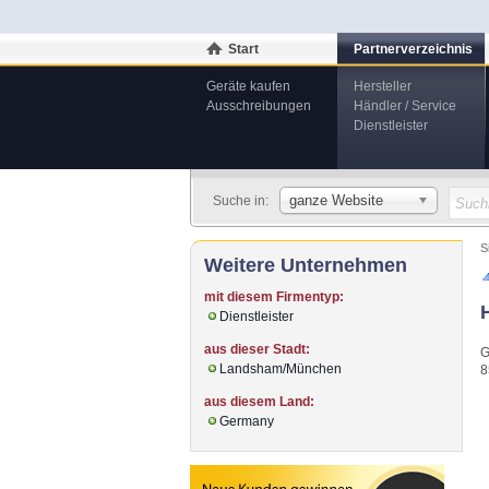
Start
Partnerverzeichnis
Geräte kaufen
Hersteller
Ausschreibungen
Händler / Service
Dienstleister
ganze Website
Suche in:
S
Weitere Unternehmen
mit diesem Firmentyp:
Dienstleister
aus dieser Stadt:
G
Landsham/München
8
aus diesem Land:
Germany