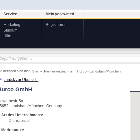
Service
Mein yellowmed
Marketing
Registrieren
Studium
Hilfe
ie befinden sich hier:
Start
Partnerverzeichnis
Hurco - Landsham/München
zurück zur Übersicht
Hurco GmbH
ewerbestr. 5a
5652
Landsham/München
,
Germany
Art des Unternehmens:
Dienstleister
Marktstatus: