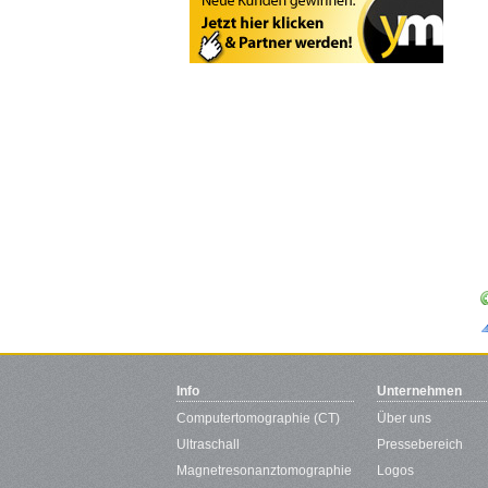
Info
Unternehmen
Computertomographie (CT)
Über uns
Ultraschall
Pressebereich
Magnetresonanztomographie
Logos