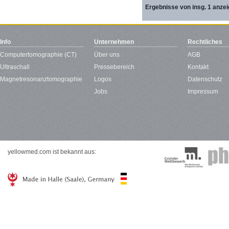
Ergebnisse von insg. 1 anzei
Info
Unternehmen
Rechtliches
Computertomographie (CT)
Über uns
AGB
Ultraschall
Pressebereich
Kontakt
Magnetresonanztomographie
Logos
Datenschutz
Jobs
Impressum
yellowmed.com ist bekannt aus: