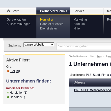
Start
Partnerverzeichnis
Service
Me
Geräte kaufen
Hersteller
Marketing
Re
Ausschreibungen
Händler / Service
Studium
Dienstleister
Hilfe
Suche in:
Sie befinden sich hier:
Start
Part
Aktive Filter:
1 Unternehmen i
Ort:
Beijing
Sortierung
PLZ
,
Stadt
,
Firma
Unternehmen finden:
Adresse
mit dieser Branche:
CREALIFE Medical technol
Hersteller (1)
Händler (1)