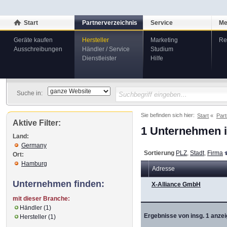
Start
Partnerverzeichnis
Service
Me
Geräte kaufen
Hersteller
Marketing
Re
Ausschreibungen
Händler / Service
Studium
Dienstleister
Hilfe
Suche in:
Sie befinden sich hier:
Start
Part
Aktive Filter:
1 Unternehmen i
Land:
Germany
Sortierung
PLZ
,
Stadt
,
Firma
Ort:
Hamburg
Adresse
Unternehmen finden:
X-Alliance GmbH
mit dieser Branche:
Händler (1)
Ergebnisse von insg. 1 anzei
Hersteller (1)