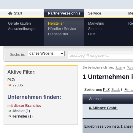
Start
Partnerverzeichnis
Service
Me
Geräte kaufen
Hersteller
Marketing
Re
Ausschreibungen
Händler / Service
Studium
Dienstleister
Hilfe
Suche in:
Sie befinden sich hier:
Start
Part
Aktive Filter:
1 Unternehmen i
PLZ:
22335
Sortierung
PLZ
,
Stadt
,
Firm
Unternehmen finden:
Adresse
mit dieser Branche:
X-Alliance GmbH
Händler (1)
Hersteller (1)
Ergebnisse von insg. 1 anzei