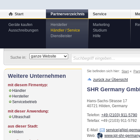
Start
Partnerverzeichnis
Service
Me
Geräte kaufen
Hersteller
Marketing
Re
Ausschreibungen
Händler / Service
Studium
Dienstleister
Hilfe
Suche in:
Sie befinden sich hier:
Start
Part
Weitere Unternehmen
zurück zur Übersicht
mit diesem Firmentyp:
SHR Germany Gmb
Händler
Hersteller
Hans-Sachs-Strasse 17
Servicebetrieb
40721
Hilden
,
Germany
mit dieser Anwendung:
Telefon:
+49 (2103) 911-5790
Ultraschall
Telefax
: +49 (2103) 911-5792
aus dieser Stadt:
E-Mail:
service(at)ipl-germ
Hilden
Web:
www.ipl-shr-germany