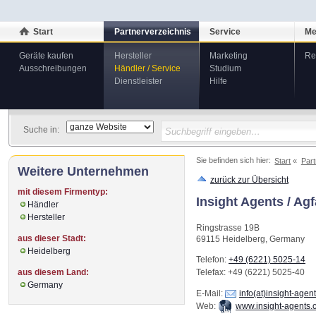
Start
Partnerverzeichnis
Service
Me
Geräte kaufen
Hersteller
Marketing
Re
Ausschreibungen
Händler / Service
Studium
Dienstleister
Hilfe
Suche in:
Sie befinden sich hier:
Start
Part
Weitere Unternehmen
zurück zur Übersicht
mit diesem Firmentyp:
Insight Agents / A
Händler
Hersteller
Ringstrasse 19B
aus dieser Stadt:
69115
Heidelberg
,
Germany
Heidelberg
Telefon:
+49 (6221) 5025-14
aus diesem Land:
Telefax
: +49 (6221) 5025-40
Germany
E-Mail:
info(at)insight-agen
Web:
www.insight-agents.