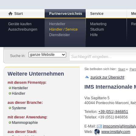
Start
Partnerverzeichnis
Service
Me
Geräte kaufen
Hersteller
Marketing
Re
Ausschreibungen
Händler / Service
Studium
Dienstleister
Hilfe
Suche in:
Sie befinden sich hier:
Start
Part
Weitere Unternehmen
zurück zur Übersicht
mit diesem Firmentyp:
IMS Internazionale 
Hersteller
Händler
Via Sagittario 5
aus dieser Branche:
40044
Pontecchio Marconi
,
Ital
Systeme
Telefon:
+39 (051) 846851
mit dieser Anwendung:
Telefax
: +39 (051) 846856
Mammographie
E-Mail:
imscomm(at)imsital
aus dieser Stadt:
Web:
www.imsitaly.com