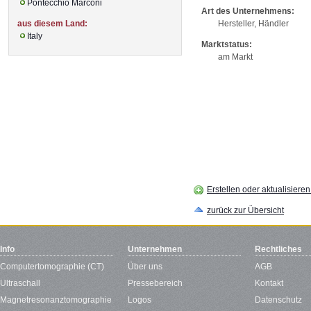
Pontecchio Marconi
Art des Unternehmens:
aus diesem Land:
Hersteller, Händler
Italy
Marktstatus:
am Markt
Erstellen oder aktualisiere
zurück zur Übersicht
Info
Unternehmen
Rechtliches
Computertomographie (CT)
Über uns
AGB
Ultraschall
Pressebereich
Kontakt
Magnetresonanztomographie
Logos
Datenschutz