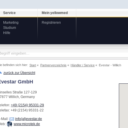
Service
Mein yellowmed
Marketing
Registrieren
Studium
Hilfe
ie befinden sich hier:
Start
Partnerverzeichnis
Händler / Service
Evestar - Willich
zurück zur Übersicht
Evestar GmbH
inselles Straße 127-129
7877
Willich
,
Germany
elefon:
+49 (2154) 95331-29
elefax
: +49 (2154) 95331-22
-Mail:
info(at)evestar.de
eb:
www.microtek.de