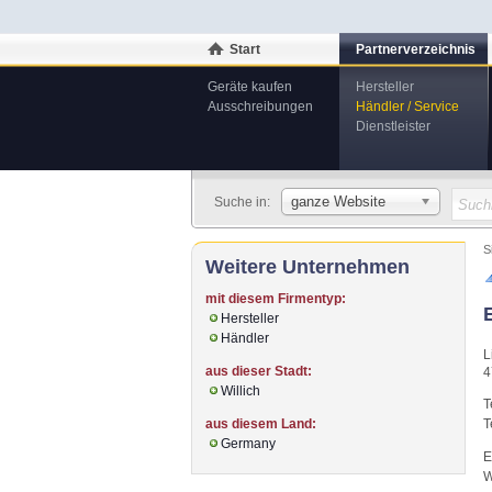
Start
Partnerverzeichnis
Geräte kaufen
Hersteller
Ausschreibungen
Händler / Service
Dienstleister
ganze Website
Suche in:
S
Weitere Unternehmen
mit diesem Firmentyp:
Hersteller
Händler
L
aus dieser Stadt:
4
Willich
T
aus diesem Land:
T
Germany
E
W