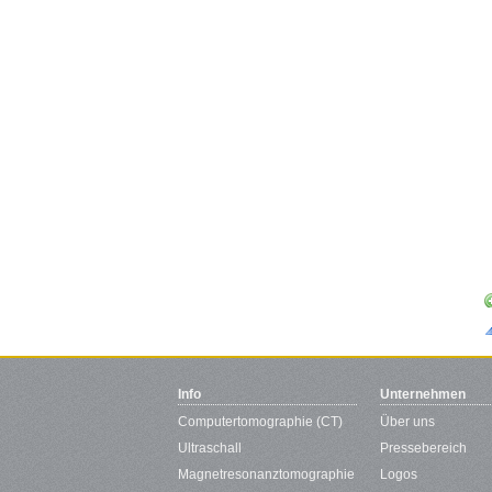
Info
Unternehmen
Computertomographie (CT)
Über uns
Ultraschall
Pressebereich
Magnetresonanztomographie
Logos