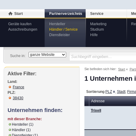
Start
Partnerverzeichnis
Service
Me
Geräte kaufen
Hersteller
Marketing
Re
Ausschreibungen
Händler / Service
Studium
Dienstleister
Hilfe
Suche in:
Sie befinden sich hier:
Start
Part
Aktive Filter:
1 Unternehmen i
Land:
France
Sortierung
PLZ
,
Stadt
,
Firm
PLZ:
38430
Adresse
Unternehmen finden:
Trixell
mit dieser Branche:
Hersteller (1)
Händler (1)
Dienstleister (1)