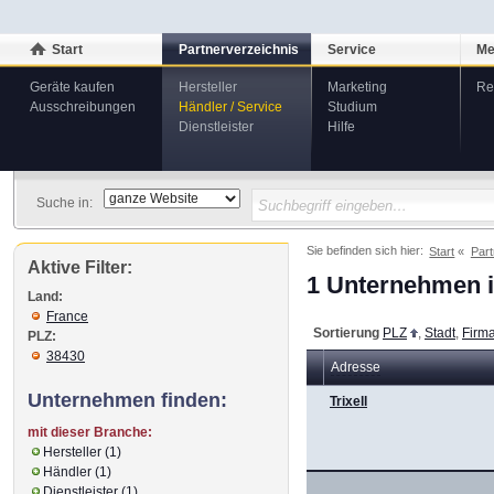
Start
Partnerverzeichnis
Service
Me
Geräte kaufen
Hersteller
Marketing
Re
Ausschreibungen
Händler / Service
Studium
Dienstleister
Hilfe
Suche in:
Sie befinden sich hier:
Start
Part
Aktive Filter:
1 Unternehmen i
Land:
France
Sortierung
PLZ
,
Stadt
,
Firm
PLZ:
38430
Adresse
Unternehmen finden:
Trixell
mit dieser Branche:
Hersteller (1)
Händler (1)
Dienstleister (1)