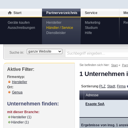
Start
Partnerverzeichnis
Service
Me
Geräte kaufen
Hersteller
Marketing
Re
Ausschreibungen
Händler / Service
Studium
Dienstleister
Hilfe
Suche in:
Sie befinden sich hier:
Start
Part
Aktive Filter:
1 Unternehmen i
Firmentyp:
Hersteller
Sortierung
PLZ
,
Stadt
,
Firma
Ort:
Genua
Adresse
Unternehmen finden:
Esaote SpA
mit dieser Branche:
Hersteller (1)
Händler (1)
Ergebnisse von insg. 1 anzei