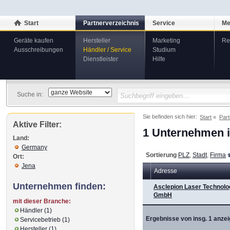
Start
Partnerverzeichnis
Service
Me
Geräte kaufen
Hersteller
Marketing
Re
Ausschreibungen
Händler / Service
Studium
Dienstleister
Hilfe
Suche in:
Sie befinden sich hier:
Start
Part
Aktive Filter:
1 Unternehmen i
Land:
Germany
Sortierung
PLZ
,
Stadt
,
Firma
Ort:
Jena
Adresse
Unternehmen finden:
Asclepion Laser Technolo
GmbH
mit dieser Branche:
Händler (1)
Ergebnisse von insg. 1 anzei
Servicebetrieb (1)
Hersteller (1)